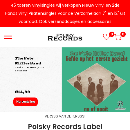
45 toeren Vinylsingles wij verkopen Nieuw Vinyl en 2de
Hands vinyl Piratensingles voor de Verzamelaar! 7" en 12" uit
voorraad. Ook verzenddoosjes en accessoires
0
0
The Pete
Miller Band
A. Liefde op het eerste gezicht
B. Nu of nooit
€14,99
Nu bestellen
VERSSS VAN DE PERSSS!
Polsky Records Label