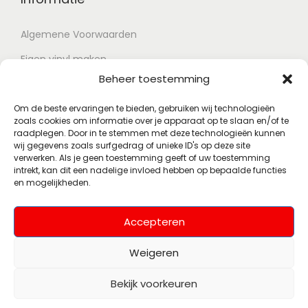
Algemene Voorwaarden
Eigen vinyl maken
Beheer toestemming
Retour voorwaarden
Contact
Om de beste ervaringen te bieden, gebruiken wij technologieën
zoals cookies om informatie over je apparaat op te slaan en/of te
raadplegen. Door in te stemmen met deze technologieën kunnen
wij gegevens zoals surfgedrag of unieke ID's op deze site
Account
verwerken. Als je geen toestemming geeft of uw toestemming
intrekt, kan dit een nadelige invloed hebben op bepaalde functies
en mogelijkheden.
Mijn account
Wenslijst
Accepteren
Weigeren
Bekijk voorkeuren
© 2026 Polsky Records
Alle rechten
(Voorheen Muziekhoekje)