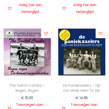
Voeg toe aan
Voeg toe aan
Verlanglijst
Verlanglijst
The Switch Combo –
De Paniekzaaiers – Fijn
Regen, Regen
Om Weer Klein Te Zijn
€
15,00
€
14,95
Toevoegen aan
Toevoegen aan