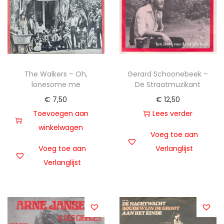
The Walkers – Oh,
Gerard Schoonebeek –
lonesome me
De Straatmuzikant
€
7,50
€
12,50
Toevoegen aan
Lees verder
winkelwagen
Voeg toe aan
Voeg toe aan
Verlanglijst
Verlanglijst