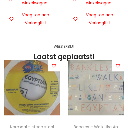
winkelwagen
winkelwagen
Voeg toe aan
Voeg toe aan
Verlanglijst
Verlanglijst
WEES ERBIJ!!
Laatst geplaatst!
Normaal – steen stoal
Bangles – Walk Like An