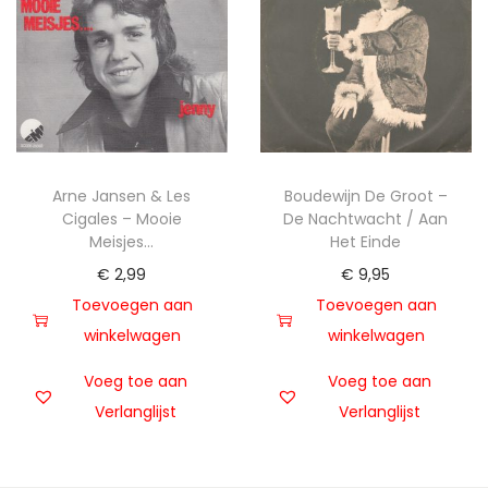
Arne Jansen & Les
Boudewijn De Groot –
Cigales – Mooie
De Nachtwacht / Aan
Meisjes…
Het Einde
€
2,99
€
9,95
Toevoegen aan
Toevoegen aan
winkelwagen
winkelwagen
Voeg toe aan
Voeg toe aan
Verlanglijst
Verlanglijst