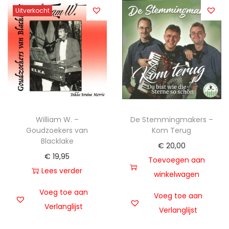
Uitverkocht
William W. –
De Stemmingmakers –
Goudzoekers van
Kom Terug
Blacklake
€
20,00
€
19,95
Toevoegen aan
Lees verder
winkelwagen
Voeg toe aan
Voeg toe aan
Verlanglijst
Verlanglijst