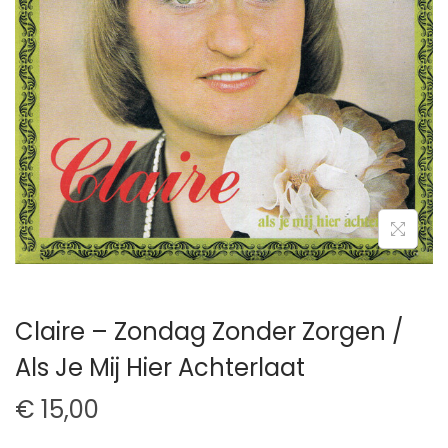
t
u
i
d
e
Claire – Zondag Zonder Zorgen /
Als Je Mij Hier Achterlaat
€
15,00