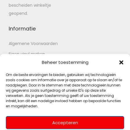
bescheiden winkeltje
geopend.
Informatie
Algemene Voorwaarden
Eigen vinyl maken
Beheer toestemming
Retour voorwaarden
Contact
Om de beste ervaringen te bieden, gebruiken wij technologieën
zoals cookies om informatie over je apparaat op te slaan en/of te
raadplegen. Door in te stemmen met deze technologieën kunnen
wij gegevens zoals surfgedrag of unieke ID's op deze site
Account
verwerken. Als je geen toestemming geeft of uw toestemming
intrekt, kan dit een nadelige invloed hebben op bepaalde functies
en mogelijkheden.
Mijn account
Wenslijst
Accepteren