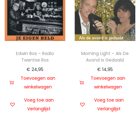
Edwin Bos – Radio
Morning Light – Als De
Twentse Ros
Avond Is Gedaald
€
24,95
€
14,95
Toevoegen aan
Toevoegen aan
winkelwagen
winkelwagen
Voeg toe aan
Voeg toe aan
Verlanglijst
Verlanglijst