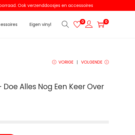
t voorraad. Ook verzenddoosjes en accessoires
0
0
essoires
Eigen vinyl
VORIGE
VOLGENDE
 – Doe Alles Nog Een Keer Over