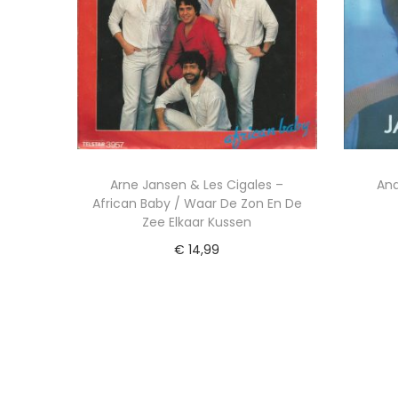
Arne Jansen & Les Cigales –
And
African Baby / Waar De Zon En De
Zee Elkaar Kussen
€
14,99
Toevoegen aan winkelwagen
Voeg toe aan Verlanglijst