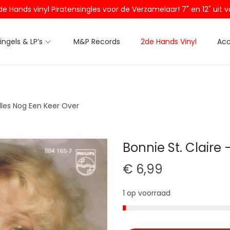
2de Hands vinyl Piratensingles voor de Verzamelaar! 7" en 12" ui
Singels & LP’s
M&P Records
2de Hands Vinyl
Acc
Alles Nog Een Keer Over
Bonnie St. Claire
€
6,99
1 op voorraad