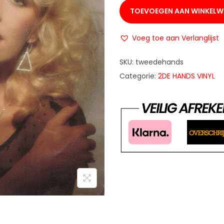
TOEVOEGEN AAN WINKEL
Voeg toe aan Verlanglijst
SKU:
tweedehands
Categorie:
2DE HANDS VINYL