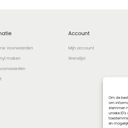
matie
Account
ne Voorwaarden
Mijn account
inyl maken
Wenslijst
 voorwaarden
t
Om de best
om informat
stemmen me
unieke ID's
toestemmin
en mogelij