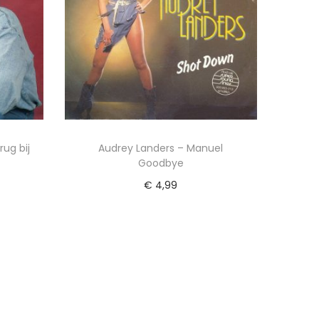
ug bij
Audrey Landers – Manuel
Goodbye
€
4,99
wagen
Toevoegen aan winkelwagen
ijst
Voeg toe aan Verlanglijst