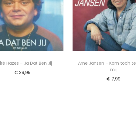
ré Hazes – Ja Dat Ben Jij
Arne Jansen – Kom toch ter
mij
€
39,95
€
7,99
Lees verder
Toevoegen aan winkel
Voeg toe aan Verlanglijst
Voeg toe aan Verlangl