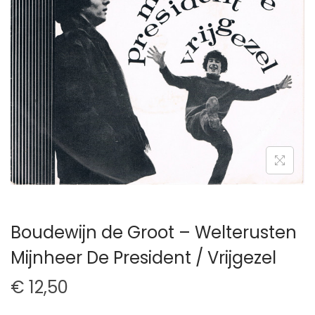
t
u
i
d
e
Boudewijn de Groot – Welterusten
Mijnheer De President / Vrijgezel
€
12,50