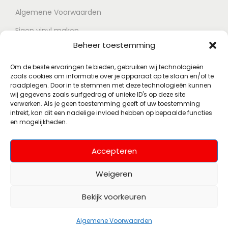
Algemene Voorwaarden
Eigen vinyl maken
Beheer toestemming
Retour voorwaarden
Contact
Om de beste ervaringen te bieden, gebruiken wij technologieën
zoals cookies om informatie over je apparaat op te slaan en/of te
raadplegen. Door in te stemmen met deze technologieën kunnen
wij gegevens zoals surfgedrag of unieke ID's op deze site
Account
verwerken. Als je geen toestemming geeft of uw toestemming
intrekt, kan dit een nadelige invloed hebben op bepaalde functies
en mogelijkheden.
Mijn account
Wenslijst
Accepteren
Weigeren
Bekijk voorkeuren
© 2026 Polsky Records
Alle rechten
(Voorheen Muziekhoekje)
Algemene Voorwaarden
voorbehouden. Webshop powered by
SolidosICT.