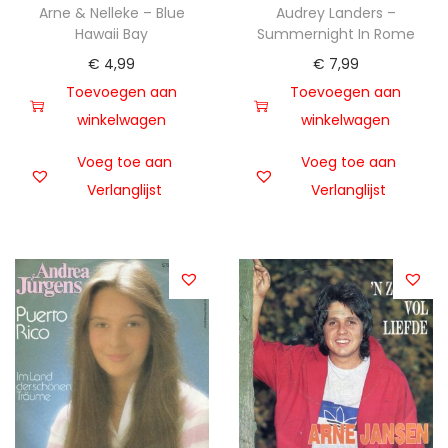
Arne & Nelleke – Blue
Audrey Landers –
Hawaii Bay
Summernight In Rome
€
4,99
€
7,99
Toevoegen aan
Toevoegen aan
winkelwagen
winkelwagen
Voeg toe aan
Voeg toe aan
Verlanglijst
Verlanglijst