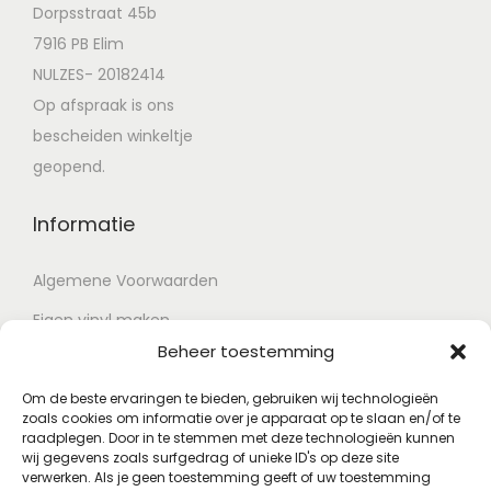
Dorpsstraat 45b
7916 PB Elim
NULZES- 20182414
Op afspraak is ons
bescheiden winkeltje
geopend.
Informatie
Algemene Voorwaarden
Eigen vinyl maken
Beheer toestemming
Retour voorwaarden
Contact
Om de beste ervaringen te bieden, gebruiken wij technologieën
zoals cookies om informatie over je apparaat op te slaan en/of te
raadplegen. Door in te stemmen met deze technologieën kunnen
wij gegevens zoals surfgedrag of unieke ID's op deze site
Account
verwerken. Als je geen toestemming geeft of uw toestemming