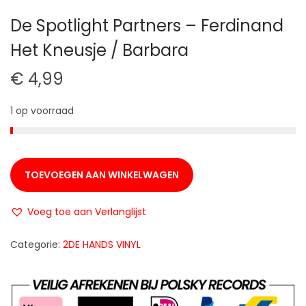
t
u
De Spotlight Partners – Ferdinand
i
d
Het Kneusje / Barbara
e
€
4,99
1 op voorraad
TOEVOEGEN AAN WINKELWAGEN
Voeg toe aan Verlanglijst
Categorie:
2DE HANDS VINYL