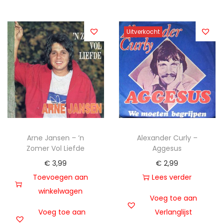
Uitverkocht
Arne Jansen – ’n
Alexander Curly –
Zomer Vol Liefde
Aggesus
€
3,99
€
2,99
Toevoegen aan
Lees verder
winkelwagen
Voeg toe aan
Voeg toe aan
Verlanglijst