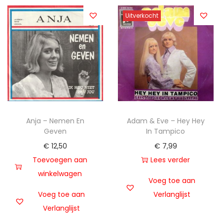
Uitverkocht
Anja – Nemen En
Adam & Eve – Hey Hey
Geven
In Tampico
€
12,50
€
7,99
Toevoegen aan
Lees verder
winkelwagen
Voeg toe aan
Voeg toe aan
Verlanglijst
Verlanglijst