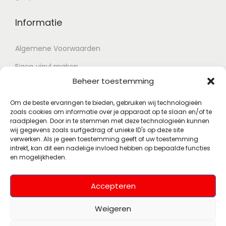
Informatie
Algemene Voorwaarden
Eigen vinyl maken
Beheer toestemming
Retour voorwaarden
Contact
Om de beste ervaringen te bieden, gebruiken wij technologieën
zoals cookies om informatie over je apparaat op te slaan en/of te
raadplegen. Door in te stemmen met deze technologieën kunnen
wij gegevens zoals surfgedrag of unieke ID's op deze site
Account
verwerken. Als je geen toestemming geeft of uw toestemming
intrekt, kan dit een nadelige invloed hebben op bepaalde functies
en mogelijkheden.
Mijn account
Wenslijst
Accepteren
Weigeren