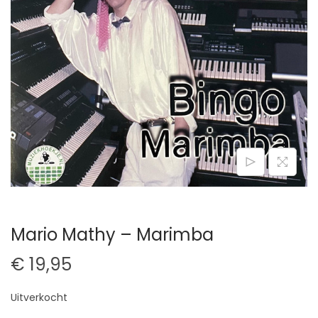
t
u
i
d
e
Mario Mathy – Marimba
€
19,95
Uitverkocht