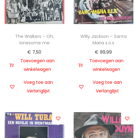
The Walkers – Oh,
Willy Jackson – Santa
lonesome me
Maria s.o.s
€
7,50
€
99,99
Toevoegen aan
Toevoegen aan
winkelwagen
winkelwagen
Voeg toe aan
Voeg toe aan
Verlanglijst
Verlanglijst