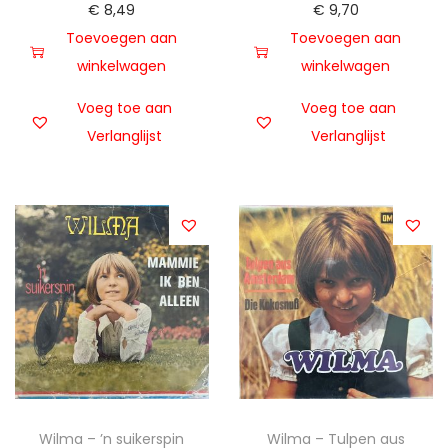
€
8,49
€
9,70
Toevoegen aan
Toevoegen aan
winkelwagen
winkelwagen
Voeg toe aan
Voeg toe aan
Verlanglijst
Verlanglijst
Wilma – ’n suikerspin
Wilma – Tulpen aus