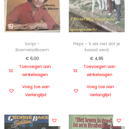
Sonja –
Pleps – ‘k wis niet dat je
Boemeladiboem
kwaad werd
€
6,00
€
4,95
Toevoegen aan
Toevoegen aan
winkelwagen
winkelwagen
Voeg toe aan
Voeg toe aan
Verlanglijst
Verlanglijst