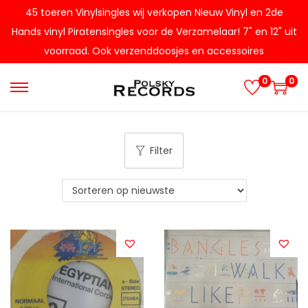
45 toeren Vinylsingles wij verkopen Nieuw Vinyl en 2de
Hands vinyl Piratensingles voor de Verzamelaar! 7" en 12" uit
voorraad. Ook verzenddoosjes en accessoires
0
0
G
G
a
a
n
n
Filter
a
a
a
a
r
r
n
d
a
e
v
i
i
n
g
h
a
o