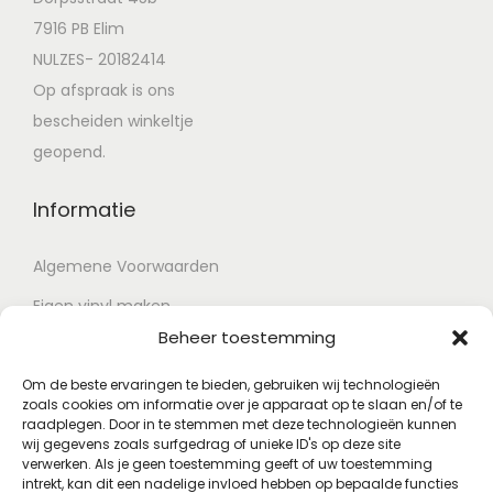
7916 PB Elim
NULZES- 20182414
Op afspraak is ons
bescheiden winkeltje
geopend.
Informatie
Algemene Voorwaarden
Eigen vinyl maken
Beheer toestemming
Retour voorwaarden
Contact
Om de beste ervaringen te bieden, gebruiken wij technologieën
zoals cookies om informatie over je apparaat op te slaan en/of te
raadplegen. Door in te stemmen met deze technologieën kunnen
wij gegevens zoals surfgedrag of unieke ID's op deze site
Account
verwerken. Als je geen toestemming geeft of uw toestemming
intrekt, kan dit een nadelige invloed hebben op bepaalde functies