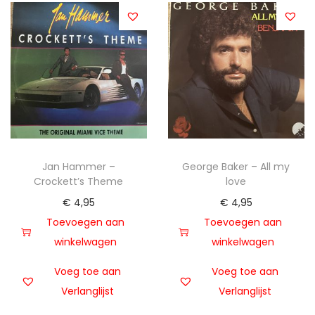
Jan Hammer –
George Baker – All my
Crockett’s Theme
love
€
4,95
€
4,95
Toevoegen aan
Toevoegen aan
winkelwagen
winkelwagen
Voeg toe aan
Voeg toe aan
Verlanglijst
Verlanglijst