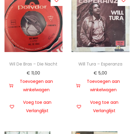
Wil De Bras – Die Nacht
Will Tura – Esperanza
€
11,00
€
5,00
Toevoegen aan
Toevoegen aan
winkelwagen
winkelwagen
Voeg toe aan
Voeg toe aan
Verlanglijst
Verlanglijst