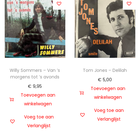
Willy Sommers – Van ’s
Tom Jones – Delilah
morgens tot ’s avonds
€
5,00
€
9,95
Toevoegen aan
Toevoegen aan
winkelwagen
winkelwagen
Voeg toe aan
Voeg toe aan
Verlanglijst
Verlanglijst