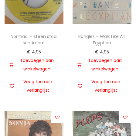
t
u
i
d
e
Normaal – steen stoal
Bangles – Walk Like An
sentiment
Egyptian
€
4,95
€
4,95
Toevoegen aan
Toevoegen aan
winkelwagen
winkelwagen
Voeg toe aan
Voeg toe aan
Verlanglijst
Verlanglijst