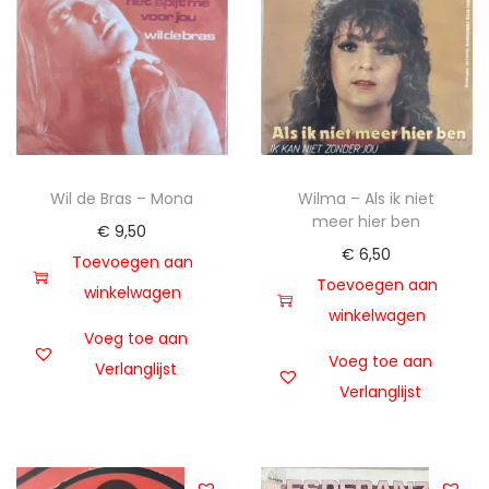
Wil de Bras – Mona
Wilma – Als ik niet
meer hier ben
€
9,50
€
6,50
Toevoegen aan
Toevoegen aan
winkelwagen
winkelwagen
Voeg toe aan
Voeg toe aan
Verlanglijst
Verlanglijst