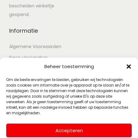
bescheiden winkeltje
geopend.
Informatie
Algemene Voorwaarden
Eigen vinyl maken
Beheer toestemming
Retour voorwaarden
Contact
Om de beste ervaringen te bieden, gebruiken wij technologieën
zoals cookies om informatie over je apparaat op te slaan en/of te
raadplegen. Door in te stemmen met deze technologieën kunnen
wij gegevens zoals surfgedrag of unieke ID's op deze site
Account
verwerken. Als je geen toestemming geeft of uw toestemming
intrekt, kan dit een nadelige invloed hebben op bepaalde functies
en mogelijkheden.
Mijn account
Wenslijst
Accepteren