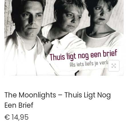
t
u
i
d
e
The Moonlights – Thuis Ligt Nog
Een Brief
€
14,95