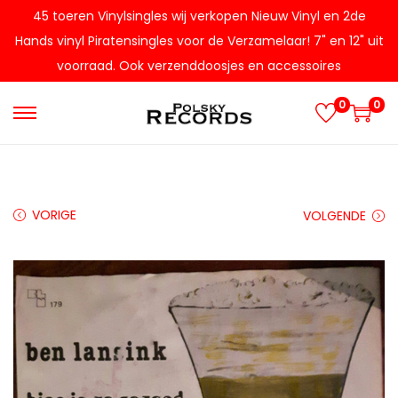
45 toeren Vinylsingles wij verkopen Nieuw Vinyl en 2de
Hands vinyl Piratensingles voor de Verzamelaar! 7" en 12" uit
voorraad. Ook verzenddoosjes en accessoires
0
0
G
G
a
a
n
n
a
a
VORIGE
VOLGENDE
a
a
r
r
n
d
a
e
v
i
i
n
g
h
a
o