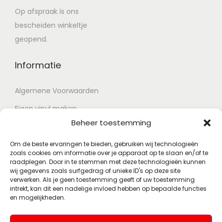
Op afspraak is ons
bescheiden winkeltje
geopend.
Informatie
Algemene Voorwaarden
Eigen vinyl maken
Beheer toestemming
Retour voorwaarden
Contact
Om de beste ervaringen te bieden, gebruiken wij technologieën
zoals cookies om informatie over je apparaat op te slaan en/of te
raadplegen. Door in te stemmen met deze technologieën kunnen
wij gegevens zoals surfgedrag of unieke ID's op deze site
Account
verwerken. Als je geen toestemming geeft of uw toestemming
intrekt, kan dit een nadelige invloed hebben op bepaalde functies
en mogelijkheden.
Mijn account
Wenslijst