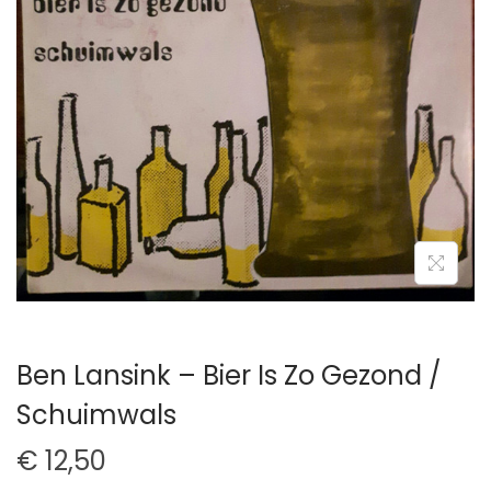
t
u
i
d
e
Ben Lansink – Bier Is Zo Gezond /
Schuimwals
€
12,50