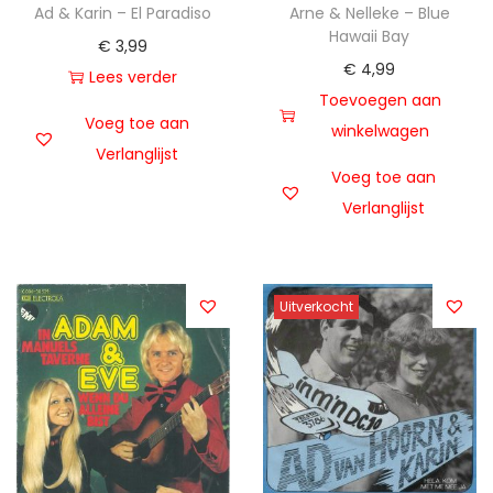
Ad & Karin – El Paradiso
Arne & Nelleke – Blue
Hawaii Bay
€
3,99
€
4,99
Lees verder
Toevoegen aan
Voeg toe aan
winkelwagen
Verlanglijst
Voeg toe aan
Verlanglijst
Uitverkocht