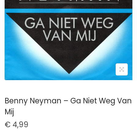
t
u
i
d
e
Benny Neyman – Ga Niet Weg Van
Mij
€
4,99