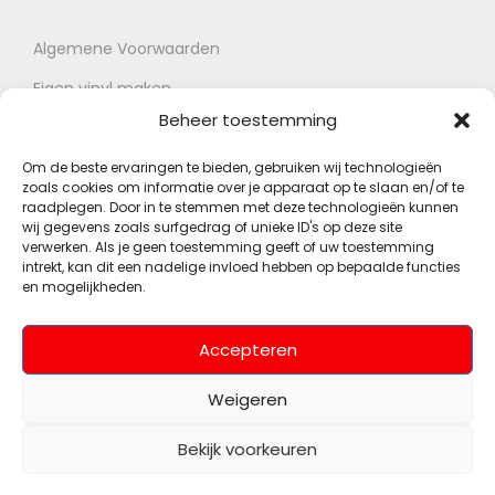
Algemene Voorwaarden
Eigen vinyl maken
Beheer toestemming
Retour voorwaarden
Contact
Om de beste ervaringen te bieden, gebruiken wij technologieën
zoals cookies om informatie over je apparaat op te slaan en/of te
raadplegen. Door in te stemmen met deze technologieën kunnen
wij gegevens zoals surfgedrag of unieke ID's op deze site
Account
verwerken. Als je geen toestemming geeft of uw toestemming
intrekt, kan dit een nadelige invloed hebben op bepaalde functies
en mogelijkheden.
Mijn account
Wenslijst
Accepteren
Weigeren
Bekijk voorkeuren
© 2026 Polsky Records
Alle rechten
(Voorheen Muziekhoekje)