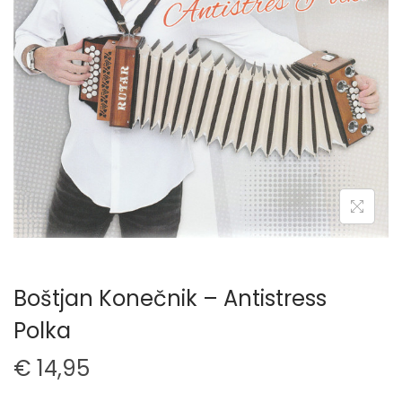
t
u
i
d
e
Boštjan Konečnik – Antistress
Polka
€
14,95