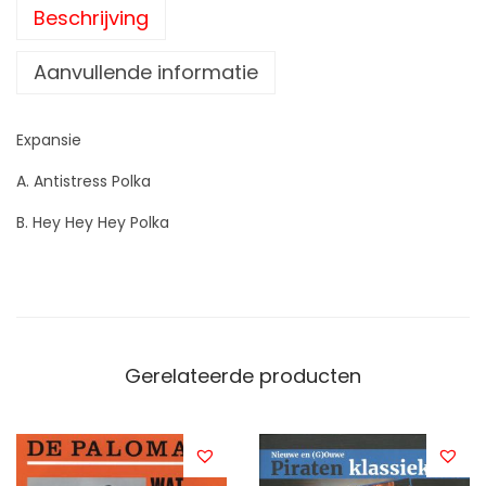
n
Beschrijving
i
k
Aanvullende informatie
–
A
Expansie
n
A. Antistress Polka
t
i
B. Hey Hey Hey Polka
s
t
r
e
s
Gerelateerde producten
s
P
o