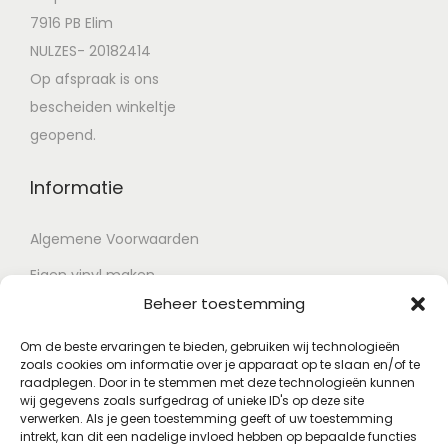
7916 PB Elim
NULZES- 20182414
Op afspraak is ons
bescheiden winkeltje
geopend.
Informatie
Algemene Voorwaarden
Eigen vinyl maken
Beheer toestemming
Retour voorwaarden
Contact
Om de beste ervaringen te bieden, gebruiken wij technologieën
zoals cookies om informatie over je apparaat op te slaan en/of te
raadplegen. Door in te stemmen met deze technologieën kunnen
wij gegevens zoals surfgedrag of unieke ID's op deze site
Account
verwerken. Als je geen toestemming geeft of uw toestemming
intrekt, kan dit een nadelige invloed hebben op bepaalde functies