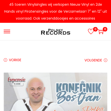
45 toeren Vinylsingles wij verkopen Nieuw Vinyl en 2de
Hands vinyl Piratensingles voor de Verzamelaar! 7" en 12" uit
voorraad. Ook verzenddoosjes en accessoires
0
0
G
G
a
a
n
n
a
a
VORIGE
VOLGENDE
a
a
r
r
n
d
a
e
v
i
i
n
g
h
a
o