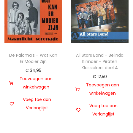
l
k
a
a
a
n
t
De Paloma’s – Wat Kan
All Stars Band – Belinda
a
Er Mooier Zijn
Kinnaer – Piraten
l
Klassiekers deel 4
€
34,95
€
12,50
Toevoegen aan
Toevoegen aan
winkelwagen
winkelwagen
Voeg toe aan
Voeg toe aan
Verlanglijst
Verlanglijst