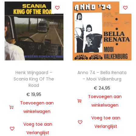
Henk Wijngaard –
Anno 74 – Bella Renata
Scania King Of The
– Mooi Valkenburg
Road
€
24,95
€
19,95
Toevoegen aan
Toevoegen aan
winkelwagen
winkelwagen
Voeg toe aan
Voeg toe aan
Verlanglijst
Verlanglijst