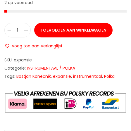
2 op voorraad
TOEVOEGEN AAN WINKELWAGEN
B
o
Voeg toe aan Verlanglijst
š
t
SKU:
expansie
j
Categorie:
INSTRUMENTAAL / POLKA
a
Tags:
Bostjan Konecnik
,
expansie
,
instrumentaal
,
Polka
n
K
o
n
e
č