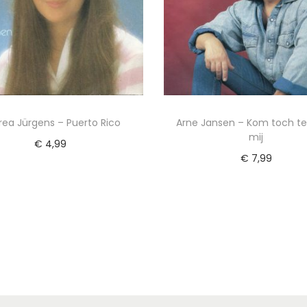
rea Jürgens – Puerto Rico
Arne Jansen – Kom toch ter
mij
€
4,99
€
7,99
evoegen aan winkelwagen
Toevoegen aan winkel
Voeg toe aan Verlanglijst
Voeg toe aan Verlangl