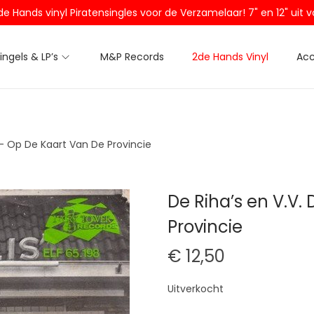
2de Hands vinyl Piratensingles voor de Verzamelaar! 7" en 12" ui
Singels & LP’s
M&P Records
2de Hands Vinyl
Acc
1 – Op De Kaart Van De Provincie
De Riha’s en V.V.
Provincie
€
12,50
Uitverkocht