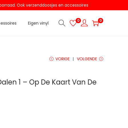
t voorraad. Ook verzenddoosjes en accessoires
0
0
essoires
Eigen vinyl
VORIGE
VOLGENDE
 Dalen 1 – Op De Kaart Van De