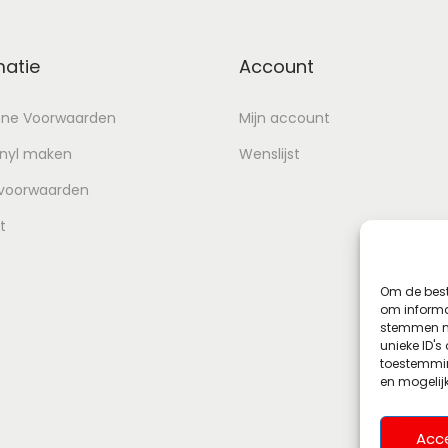
matie
Account
ne Voorwaarden
Mijn account
inyl maken
Wenslijst
 voorwaarden
t
Om de best
om informat
stemmen me
unieke ID's
toestemmin
en mogelij
Acc