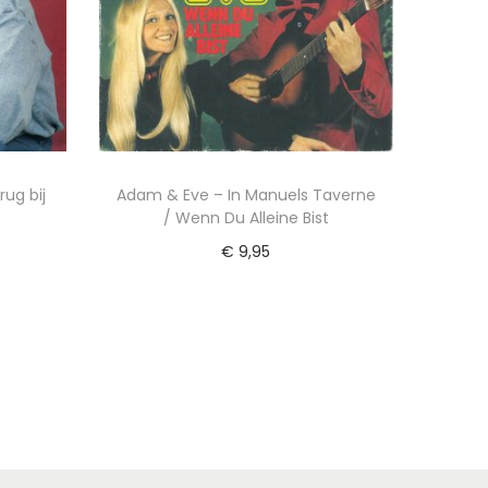
ug bij
Adam & Eve – In Manuels Taverne
/ Wenn Du Alleine Bist
€
9,95
wagen
Toevoegen aan winkelwagen
ijst
Voeg toe aan Verlanglijst