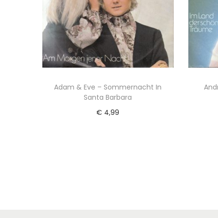
Adam & Eve – Sommernacht In
And
Santa Barbara
€
4,99
To
Toevoegen aan winkelwagen
Voeg toe aan Verlanglijst