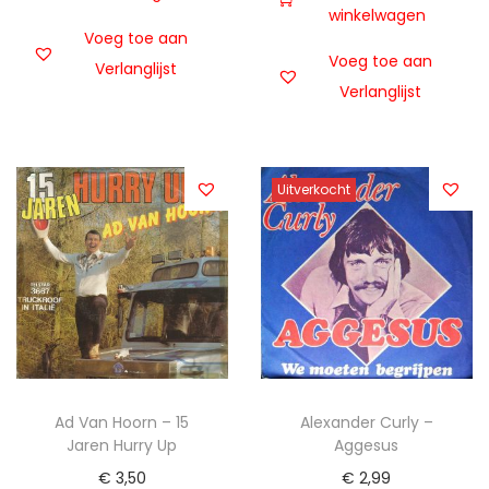
winkelwagen
Voeg toe aan
Voeg toe aan
Verlanglijst
Verlanglijst
Uitverkocht
Ad Van Hoorn – 15
Alexander Curly –
Jaren Hurry Up
Aggesus
€
3,50
€
2,99