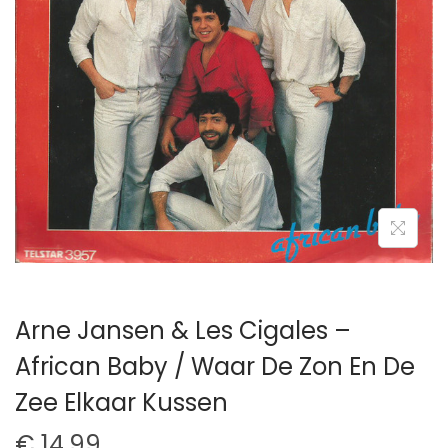
t
u
i
d
e
Arne Jansen & Les Cigales –
African Baby / Waar De Zon En De
Zee Elkaar Kussen
€
14,99