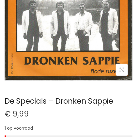
t
u
i
d
e
De Specials – Dronken Sappie
€
9,99
1 op voorraad