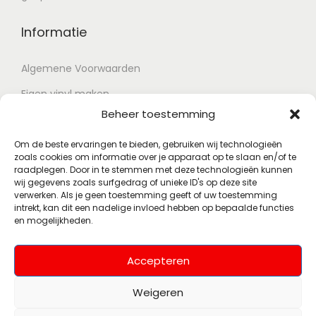
Informatie
Algemene Voorwaarden
Eigen vinyl maken
Beheer toestemming
Retour voorwaarden
Contact
Om de beste ervaringen te bieden, gebruiken wij technologieën
zoals cookies om informatie over je apparaat op te slaan en/of te
raadplegen. Door in te stemmen met deze technologieën kunnen
wij gegevens zoals surfgedrag of unieke ID's op deze site
Account
verwerken. Als je geen toestemming geeft of uw toestemming
intrekt, kan dit een nadelige invloed hebben op bepaalde functies
en mogelijkheden.
Mijn account
Wenslijst
Accepteren
Weigeren