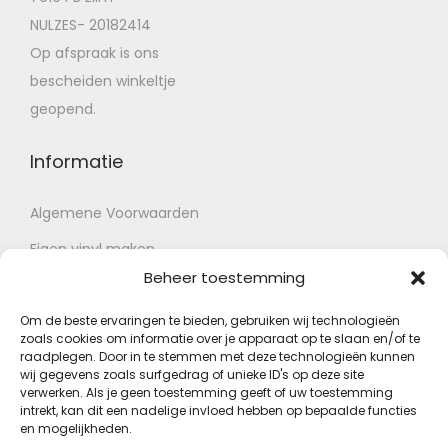
NULZES- 20182414
Op afspraak is ons
bescheiden winkeltje
geopend.
Informatie
Algemene Voorwaarden
Eigen vinyl maken
Beheer toestemming
Retour voorwaarden
Contact
Om de beste ervaringen te bieden, gebruiken wij technologieën
zoals cookies om informatie over je apparaat op te slaan en/of te
raadplegen. Door in te stemmen met deze technologieën kunnen
wij gegevens zoals surfgedrag of unieke ID's op deze site
Account
verwerken. Als je geen toestemming geeft of uw toestemming
intrekt, kan dit een nadelige invloed hebben op bepaalde functies
en mogelijkheden.
Mijn account