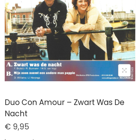
t
u
i
d
e
Duo Con Amour – Zwart Was De
Nacht
€
9,95