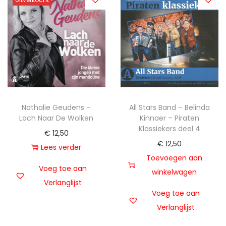
Nathalie Geudens –
All Stars Band – Belinda
Lach Naar De Wolken
Kinnaer – Piraten
Klassiekers deel 4
€
12,50
€
12,50
Lees verder
Toevoegen aan
Voeg toe aan
winkelwagen
Verlanglijst
Voeg toe aan
Verlanglijst