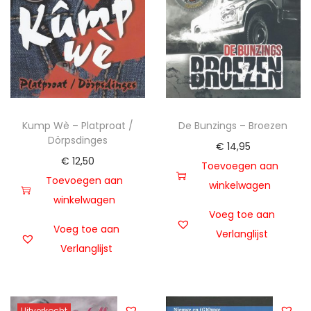
Kump Wè – Platproat /
De Bunzings – Broezen
Dörpsdinges
€
14,95
€
12,50
Toevoegen aan
Toevoegen aan
winkelwagen
winkelwagen
Voeg toe aan
Voeg toe aan
Verlanglijst
Verlanglijst
Uitverkocht