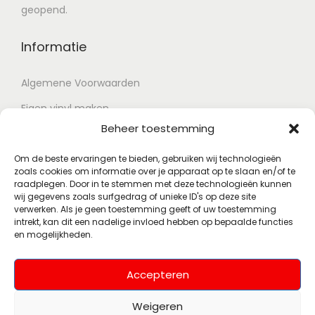
geopend.
Informatie
Algemene Voorwaarden
Eigen vinyl maken
Beheer toestemming
Retour voorwaarden
Contact
Om de beste ervaringen te bieden, gebruiken wij technologieën
zoals cookies om informatie over je apparaat op te slaan en/of te
raadplegen. Door in te stemmen met deze technologieën kunnen
wij gegevens zoals surfgedrag of unieke ID's op deze site
Account
verwerken. Als je geen toestemming geeft of uw toestemming
intrekt, kan dit een nadelige invloed hebben op bepaalde functies
en mogelijkheden.
Mijn account
Wenslijst
Accepteren
Weigeren