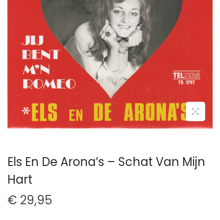
t
u
i
d
e
Els En De Arona’s – Schat Van Mijn
Hart
€
29,95