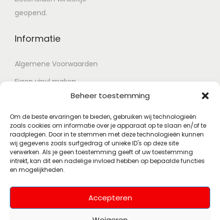
geopend.
Informatie
Algemene Voorwaarden
Eigen vinyl maken
Beheer toestemming
Retour voorwaarden
Contact
Om de beste ervaringen te bieden, gebruiken wij technologieën
zoals cookies om informatie over je apparaat op te slaan en/of te
raadplegen. Door in te stemmen met deze technologieën kunnen
wij gegevens zoals surfgedrag of unieke ID's op deze site
Account
verwerken. Als je geen toestemming geeft of uw toestemming
intrekt, kan dit een nadelige invloed hebben op bepaalde functies
en mogelijkheden.
Mijn account
Wenslijst
Accepteren
Weigeren