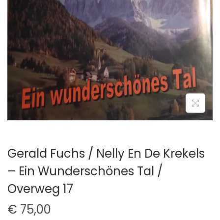
t
u
i
d
e
Gerald Fuchs / Nelly En De Krekels
– Ein Wunderschönes Tal /
Overweg 17
€
75,00