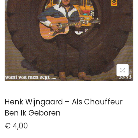
t
u
i
d
e
Henk Wijngaard – Als Chauffeur
Ben Ik Geboren
€
4,00