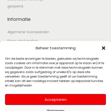
geopend.
Informatie
Algemene Voorwaarden
Eigen vinyl maken
Beheer toestemming
Retour voorwaarden
Contact
Om de beste ervaringen te bieden, gebruiken wij technologieën
zoals cookies om informatie over je apparaat op te slaan en/of te
raadplegen. Door in te stemmen met deze technologieën kunnen
wij gegevens zoals surfgedrag of unieke ID's op deze site
Account
verwerken. Als je geen toestemming geeft of uw toestemming
intrekt, kan dit een nadelige invloed hebben op bepaalde functies
en mogelijkheden.
Mijn account
Wenslijst
Accepteren
Weigeren