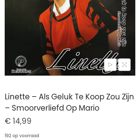
t
u
i
d
e
Linette – Als Geluk Te Koop Zou Zijn
– Smoorverliefd Op Mario
€
14,99
192 op voorraad