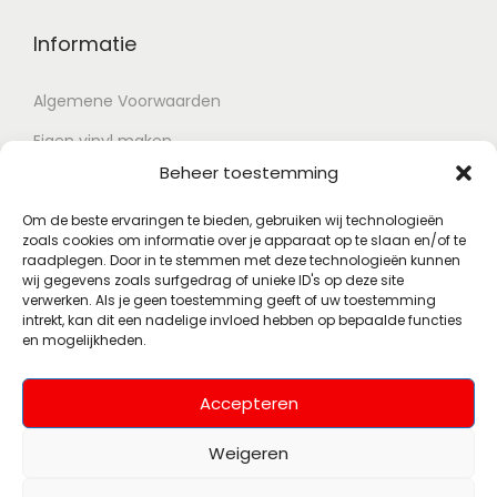
Informatie
Algemene Voorwaarden
Eigen vinyl maken
Beheer toestemming
Retour voorwaarden
Contact
Om de beste ervaringen te bieden, gebruiken wij technologieën
zoals cookies om informatie over je apparaat op te slaan en/of te
raadplegen. Door in te stemmen met deze technologieën kunnen
wij gegevens zoals surfgedrag of unieke ID's op deze site
Account
verwerken. Als je geen toestemming geeft of uw toestemming
intrekt, kan dit een nadelige invloed hebben op bepaalde functies
en mogelijkheden.
Mijn account
Wenslijst
Accepteren
Weigeren