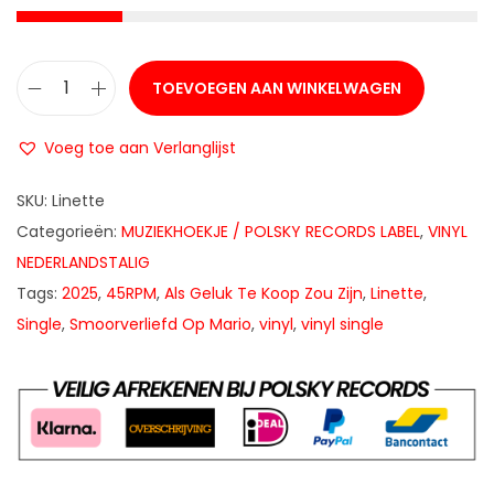
TOEVOEGEN AAN WINKELWAGEN
L
i
Voeg toe aan Verlanglijst
n
e
SKU:
Linette
t
Categorieën:
MUZIEKHOEKJE / POLSKY RECORDS LABEL
,
VINYL
t
NEDERLANDSTALIG
e
Tags:
2025
,
45RPM
,
Als Geluk Te Koop Zou Zijn
,
Linette
,
-
Single
,
Smoorverliefd Op Mario
,
vinyl
,
vinyl single
A
l
s
G
e