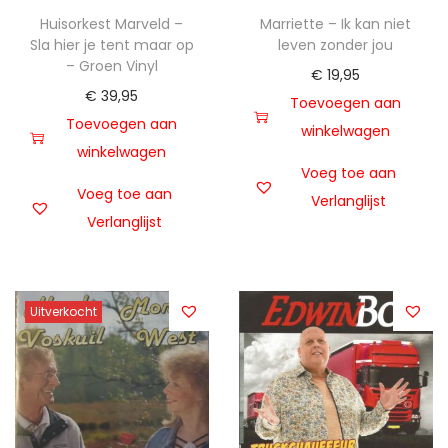
M
Huisorkest Marveld –
Marriette – Ik kan niet
a
Sla hier je tent maar op
leven zonder jou
r
– Groen Vinyl
€
19,95
i
€
39,95
Toevoegen aan
o
Toevoegen aan
winkelwagen
a
winkelwagen
Voeg toe aan
a
Voeg toe aan
Verlanglijst
n
Verlanglijst
t
a
l
Uitverkocht