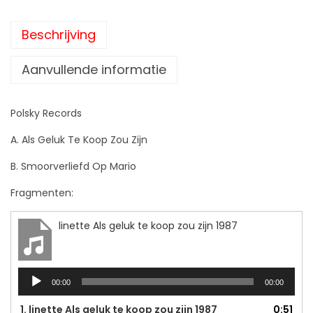
l
u
Beschrijving
k
T
Aanvullende informatie
e
K
Polsky Records
o
A. Als Geluk Te Koop Zou Zijn
o
p
B. Smoorverliefd Op Mario
Z
Fragmenten:
o
u
linette Als geluk te koop zou zijn 1987
Z
i
A
j
00:00
00:00
u
n
d
1.
linette Als geluk te koop zou zijn 1987
0:51