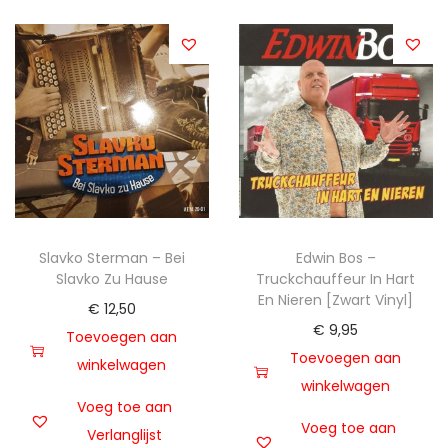
Slavko Sterman – Bei
Edwin Bos –
Slavko Zu Hause
Truckchauffeur In Hart
En Nieren [Zwart Vinyl]
€
12,50
€
9,95
Toevoegen aan
Toevoegen aan
winkelwagen
winkelwagen
Voeg toe aan
Voeg toe aan
Verlanglijst