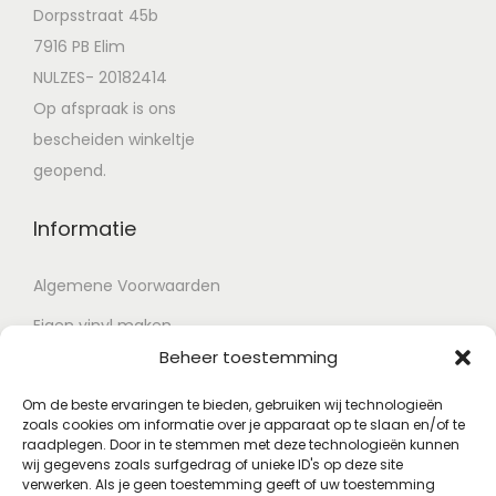
Dorpsstraat 45b
7916 PB Elim
NULZES- 20182414
Op afspraak is ons
bescheiden winkeltje
geopend.
Informatie
Algemene Voorwaarden
Eigen vinyl maken
Beheer toestemming
Retour voorwaarden
Contact
Om de beste ervaringen te bieden, gebruiken wij technologieën
zoals cookies om informatie over je apparaat op te slaan en/of te
raadplegen. Door in te stemmen met deze technologieën kunnen
wij gegevens zoals surfgedrag of unieke ID's op deze site
Account
verwerken. Als je geen toestemming geeft of uw toestemming