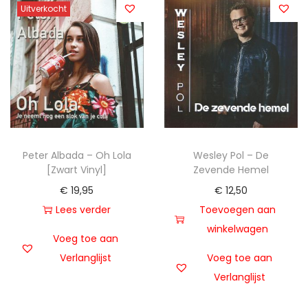
Uitverkocht
Peter Albada – Oh Lola
Wesley Pol – De
[Zwart Vinyl]
Zevende Hemel
€
19,95
€
12,50
Lees verder
Toevoegen aan
winkelwagen
Voeg toe aan
Verlanglijst
Voeg toe aan
Verlanglijst