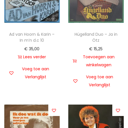
t
u
i
d
e
Ad van Hoorn & Karin –
Hügelland Duo – Ja in
In m’n d.c 10
Ötz
€
35,00
€
15,25
Lees verder
Toevoegen aan
winkelwagen
Voeg toe aan
Verlanglijst
Voeg toe aan
Verlanglijst