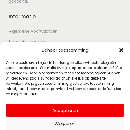
geopend.
Informatie
Algemene Voorwaarden
Eigen vinyl maken
Beheer toestemming
Retour voorwaarden
Contact
Om de beste ervaringen te bieden, gebruiken wij technologieën
zoals cookies om informatie over je apparaat op te slaan en/of te
raadplegen. Door in te stemmen met deze technologieën kunnen
wij gegevens zoals surfgedrag of unieke ID's op deze site
Account
verwerken. Als je geen toestemming geeft of uw toestemming
intrekt, kan dit een nadelige invloed hebben op bepaalde functies
en mogelijkheden.
Mijn account
Wenslijst
Accepteren
Weigeren