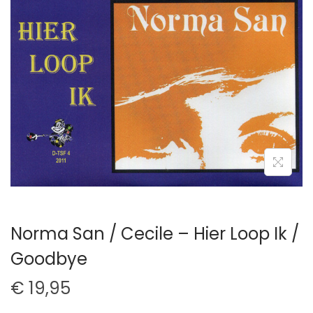
t
u
i
d
e
Norma San / Cecile – Hier Loop Ik /
Goodbye
€
19,95