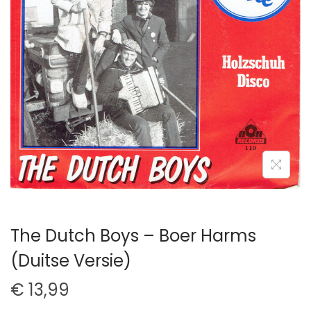
t
u
i
d
e
The Dutch Boys – Boer Harms
(Duitse Versie)
€
13,99