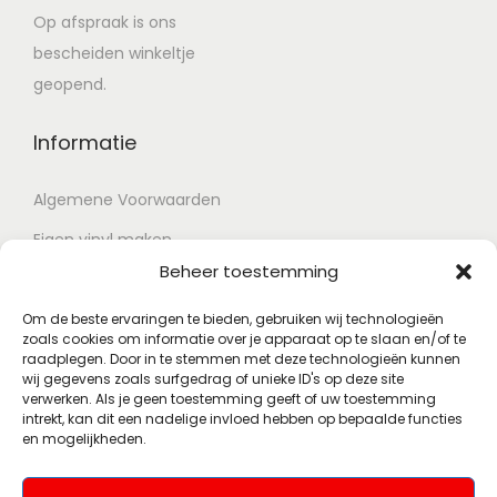
Op afspraak is ons
bescheiden winkeltje
geopend.
Informatie
Algemene Voorwaarden
Eigen vinyl maken
Beheer toestemming
Retour voorwaarden
Contact
Om de beste ervaringen te bieden, gebruiken wij technologieën
zoals cookies om informatie over je apparaat op te slaan en/of te
raadplegen. Door in te stemmen met deze technologieën kunnen
wij gegevens zoals surfgedrag of unieke ID's op deze site
Account
verwerken. Als je geen toestemming geeft of uw toestemming
intrekt, kan dit een nadelige invloed hebben op bepaalde functies
en mogelijkheden.
Mijn account
Wenslijst