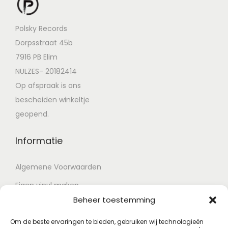
Polsky Records
Dorpsstraat 45b
7916 PB Elim
NULZES- 20182414
Op afspraak is ons
bescheiden winkeltje
geopend.
Informatie
Algemene Voorwaarden
Eigen vinyl maken
Beheer toestemming
Retour voorwaarden
Contact
Om de beste ervaringen te bieden, gebruiken wij technologieën