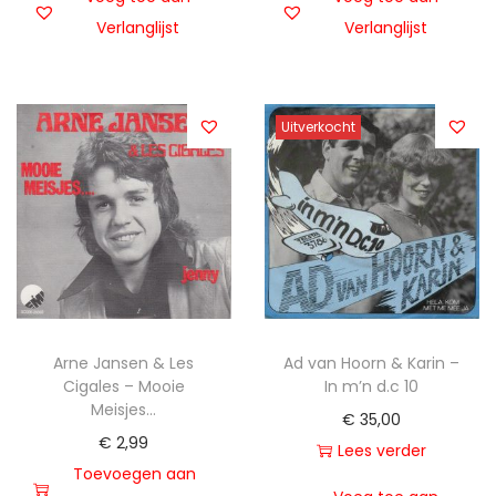
Verlanglijst
Verlanglijst
Uitverkocht
Arne Jansen & Les
Ad van Hoorn & Karin –
Cigales – Mooie
In m’n d.c 10
Meisjes…
€
35,00
€
2,99
Lees verder
Toevoegen aan