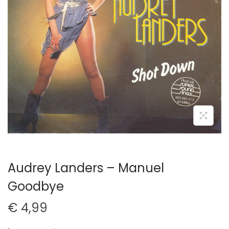
t
u
i
d
e
Audrey Landers – Manuel
Goodbye
€
4,99