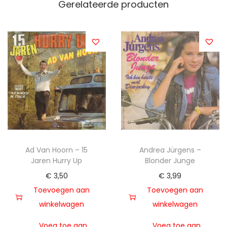
Gerelateerde producten
Ad Van Hoorn – 15
Andrea Jürgens –
Jaren Hurry Up
Blonder Junge
€
3,50
€
3,99
Toevoegen aan
Toevoegen aan
winkelwagen
winkelwagen
Voeg toe aan
Voeg toe aan