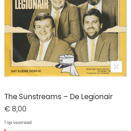
t
u
i
d
e
The Sunstreams – De Legionair
€
8,00
1 op voorraad