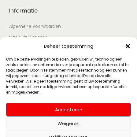
Informatie
Algemene Voorwaarden
Eigen vinyl maken
Beheer toestemming
Retour voorwaarden
Contact
Om de beste ervaringen te bieden, gebruiken wij technologieën
zoals cookies om informatie over je apparaat op te slaan en/of te
raadplegen. Door in te stemmen met deze technologieën kunnen
wij gegevens zoals surfgedrag of unieke ID's op deze site
Account
verwerken. Als je geen toestemming geeft of uw toestemming
intrekt, kan dit een nadelige invloed hebben op bepaalde functies
en mogelijkheden.
Mijn account
Wenslijst
Accepteren
Weigeren