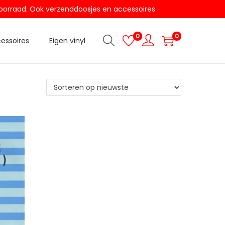
t voorraad. Ook verzenddoosjes en accessoires
0
0
essoires
Eigen vinyl