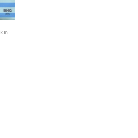
k In
gen
st