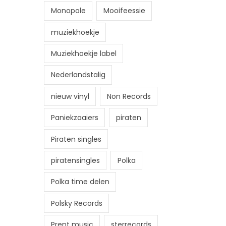
Monopole
Mooifeessie
muziekhoekje
Muziekhoekje label
Nederlandstalig
nieuw vinyl
Non Records
Paniekzaaiers
piraten
Piraten singles
piratensingles
Polka
Polka time delen
Polsky Records
Prent music
sterrecords