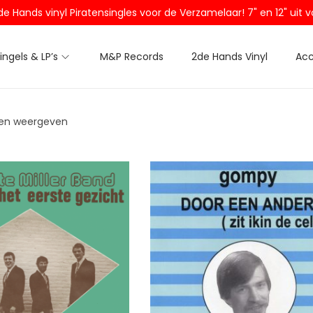
2de Hands vinyl Piratensingles voor de Verzamelaar! 7" en 12" ui
Singels & LP’s
M&P Records
2de Hands Vinyl
Acc
aten weergeven