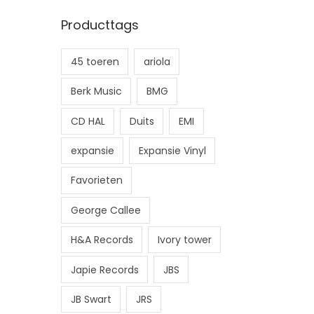
n
x
Producttags
.
.
p
p
45 toeren
ariola
r
r
i
i
Berk Music
BMG
j
j
CD HAL
Duits
EMI
s
s
expansie
Expansie Vinyl
Favorieten
George Callee
H&A Records
Ivory tower
Japie Records
JBS
JB Swart
JRS