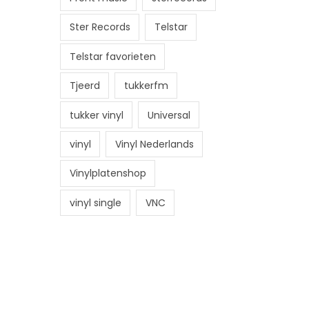
Ster Records
Telstar
Telstar favorieten
Tjeerd
tukkerfm
tukker vinyl
Universal
vinyl
Vinyl Nederlands
Vinylplatenshop
vinyl single
VNC