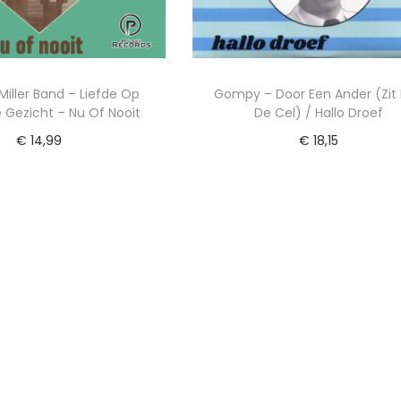
Miller Band – Liefde Op
Gompy – Door Een Ander (Zit I
e Gezicht – Nu Of Nooit
De Cel) / Hallo Droef
€
14,99
€
18,15
egen aan winkelwagen
Toevoegen aan winkelwa
 toe aan Verlanglijst
Voeg toe aan Verlanglij