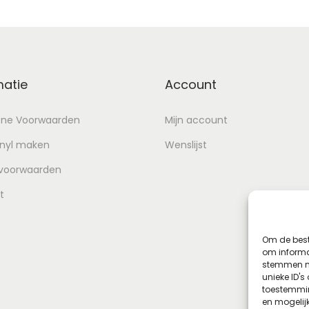
matie
Account
ne Voorwaarden
Mijn account
inyl maken
Wenslijst
 voorwaarden
t
Om de best
om informat
stemmen me
unieke ID's
toestemmin
en mogelij