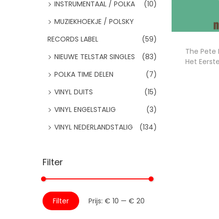
:
INSTRUMENTAAL / POLKA
(10)
i
d
>
e
MUZIEKHOEKJE / POLSKY
RECORDS LABEL
(59)
The Pete 
NIEUWE TELSTAR SINGLES
(83)
Het Eerst
POLKA TIME DELEN
(7)
Toevo
VINYL DUITS
(15)
VINYL ENGELSTALIG
(3)
Voeg
VINYL NEDERLANDSTALIG
(134)
Filter
M
M
Filter
Prijs:
€ 10
—
€ 20
i
a