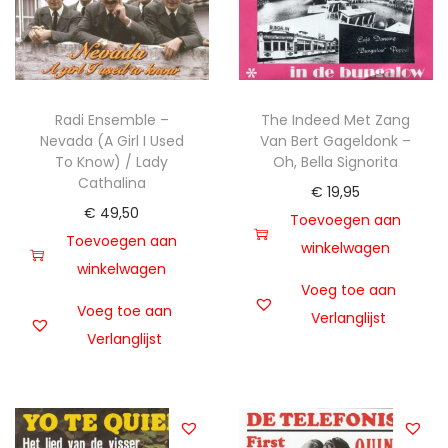
t
u
i
d
e
Radi Ensemble –
The Indeed Met Zang
Nevada (A Girl I Used
Van Bert Gageldonk –
To Know) / Lady
Oh, Bella Signorita
Cathalina
€
19,95
€
49,50
Toevoegen aan
Toevoegen aan
winkelwagen
winkelwagen
Voeg toe aan
Voeg toe aan
Verlanglijst
Verlanglijst