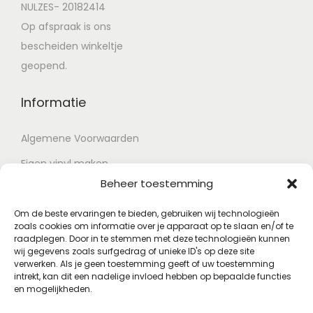
NULZES- 20182414
Op afspraak is ons
bescheiden winkeltje
geopend.
Informatie
Algemene Voorwaarden
Eigen vinyl maken
Beheer toestemming
Retour voorwaarden
Contact
Om de beste ervaringen te bieden, gebruiken wij technologieën
zoals cookies om informatie over je apparaat op te slaan en/of te
raadplegen. Door in te stemmen met deze technologieën kunnen
wij gegevens zoals surfgedrag of unieke ID's op deze site
Account
verwerken. Als je geen toestemming geeft of uw toestemming
intrekt, kan dit een nadelige invloed hebben op bepaalde functies
en mogelijkheden.
Mijn account