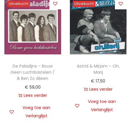
Uitverkocht
Uitverkocht
De Paladijns – Bouw
Astrid & Mirjam – Oh,
Geen Luchtkastelen /
Marij
Ik Ben Zo Alleen
€
17,50
€
59,00
Lees verder
Lees verder
Voeg toe aan
Voeg toe aan
Verlanglijst
Verlanglijst