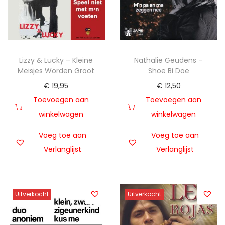
t
u
i
d
e
Lizzy & Lucky – Kleine
Nathalie Geudens –
Meisjes Worden Groot
Shoe Bi Doe
€
19,95
€
12,50
Toevoegen aan
Toevoegen aan
winkelwagen
winkelwagen
Voeg toe aan
Voeg toe aan
Verlanglijst
Verlanglijst
Uitverkocht
Uitverkocht