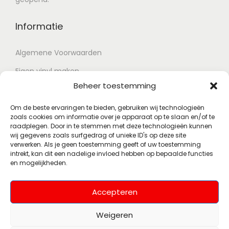
Informatie
Algemene Voorwaarden
Eigen vinyl maken
Beheer toestemming
Retour voorwaarden
Contact
Om de beste ervaringen te bieden, gebruiken wij technologieën
zoals cookies om informatie over je apparaat op te slaan en/of te
raadplegen. Door in te stemmen met deze technologieën kunnen
wij gegevens zoals surfgedrag of unieke ID's op deze site
Account
verwerken. Als je geen toestemming geeft of uw toestemming
intrekt, kan dit een nadelige invloed hebben op bepaalde functies
en mogelijkheden.
Mijn account
Wenslijst
Accepteren
Weigeren