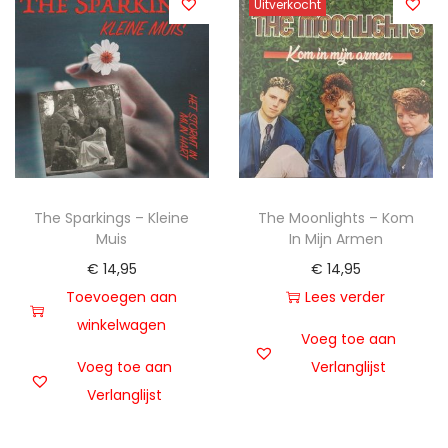
Uitverkocht
The Sparkings – Kleine
The Moonlights – Kom
Muis
In Mijn Armen
€
14,95
€
14,95
Toevoegen aan
Lees verder
winkelwagen
Voeg toe aan
Voeg toe aan
Verlanglijst
Verlanglijst