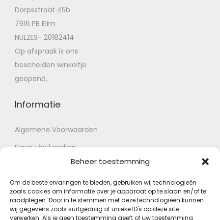
Dorpsstraat 45b
7916 PB Elim
NULZES- 20182414
Op afspraak is ons
bescheiden winkeltje
geopend.
Informatie
Algemene Voorwaarden
Eigen vinyl maken
Beheer toestemming
Retour voorwaarden
Contact
Om de beste ervaringen te bieden, gebruiken wij technologieën
zoals cookies om informatie over je apparaat op te slaan en/of te
raadplegen. Door in te stemmen met deze technologieën kunnen
wij gegevens zoals surfgedrag of unieke ID's op deze site
Account
verwerken. Als je geen toestemming geeft of uw toestemming