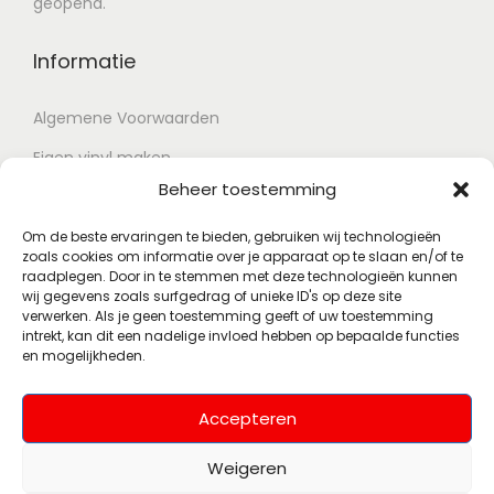
geopend.
Informatie
Algemene Voorwaarden
Eigen vinyl maken
Beheer toestemming
Retour voorwaarden
Contact
Om de beste ervaringen te bieden, gebruiken wij technologieën
zoals cookies om informatie over je apparaat op te slaan en/of te
raadplegen. Door in te stemmen met deze technologieën kunnen
wij gegevens zoals surfgedrag of unieke ID's op deze site
Account
verwerken. Als je geen toestemming geeft of uw toestemming
intrekt, kan dit een nadelige invloed hebben op bepaalde functies
en mogelijkheden.
Mijn account
Wenslijst
Accepteren
Weigeren