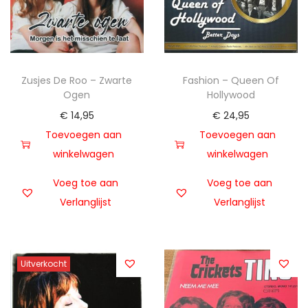
Zusjes De Roo – Zwarte
Fashion – Queen Of
Ogen
Hollywood
€
14,95
€
24,95
Toevoegen aan
Toevoegen aan
winkelwagen
winkelwagen
Voeg toe aan
Voeg toe aan
Verlanglijst
Verlanglijst
Uitverkocht