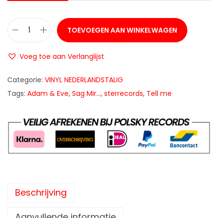
TOEVOEGEN AAN WINKELWAGEN
A
d
Voeg toe aan Verlanglijst
a
m
Categorie:
VINYL NEDERLANDSTALIG
&
Tags:
Adam & Eve
,
Sag Mir…
,
sterrecords
,
Tell me
E
v
e
-
S
a
g
Beschrijving
m
i
Aanvullende informatie