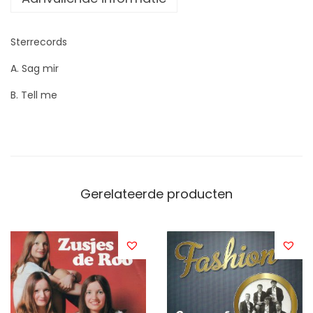
r
a
Sterrecords
a
A. Sag mir
n
t
B. Tell me
a
l
Gerelateerde producten