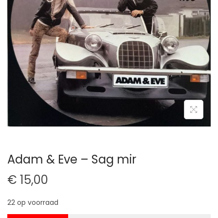
t
u
i
d
e
Adam & Eve – Sag mir
€
15,00
22 op voorraad