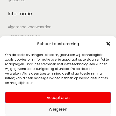
geopend.
Informatie
Algemene Voorwaarden
Eigen vinyl maken
Beheer toestemming
Retour voorwaarden
Contact
Om de beste ervaringen te bieden, gebruiken wij technologieën
zoals cookies om informatie over je apparaat op te slaan en/of te
raadplegen. Door in te stemmen met deze technologieën kunnen
wij gegevens zoals surfgedrag of unieke ID's op deze site
Account
verwerken. Als je geen toestemming geeft of uw toestemming
intrekt, kan dit een nadelige invloed hebben op bepaalde functies
en mogelijkheden.
Mijn account
Wenslijst
Accepteren
Weigeren