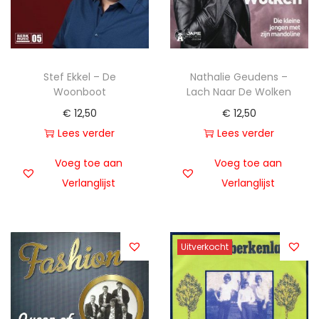
Stef Ekkel – De
Nathalie Geudens –
Woonboot
Lach Naar De Wolken
€
12,50
€
12,50
Lees verder
Lees verder
Voeg toe aan
Voeg toe aan
Verlanglijst
Verlanglijst
Uitverkocht