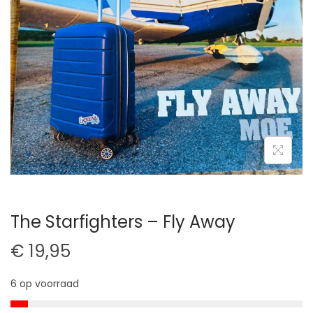
t
u
i
d
e
The Starfighters – Fly Away
€
19,95
6 op voorraad