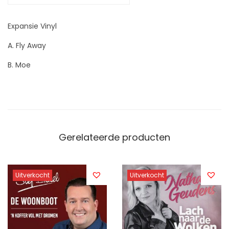
s
-
Expansie Vinyl
F
A. Fly Away
l
y
B. Moe
A
w
a
y
a
Gerelateerde producten
a
n
Uitverkocht
Uitverkocht
t
a
l