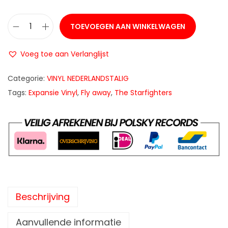
TOEVOEGEN AAN WINKELWAGEN
T
h
Voeg toe aan Verlanglijst
e
S
Categorie:
VINYL NEDERLANDSTALIG
t
Tags:
Expansie Vinyl
,
Fly away
,
The Starfighters
a
r
f
i
g
h
t
Beschrijving
e
r
Aanvullende informatie