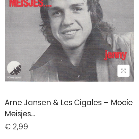
t
u
i
d
e
Arne Jansen & Les Cigales – Mooie
Meisjes…
€
2,99