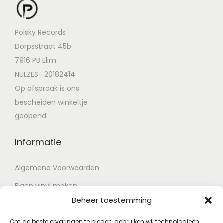
Polsky Records
Dorpsstraat 45b
7916 PB Elim
NULZES- 20182414
Op afspraak is ons
bescheiden winkeltje
geopend.
Informatie
Algemene Voorwaarden
Eigen vinyl maken
Beheer toestemming
Retour voorwaarden
Contact
Om de beste ervaringen te bieden, gebruiken wij technologieën