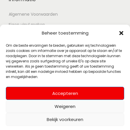
Algemene Voorwaarden
Eigen vinyl maken
Beheer toestemming
Retour voorwaarden
Contact
Om de beste ervaringen te bieden, gebruiken wij technologieën
zoals cookies om informatie over je apparaat op te slaan en/of te
raadplegen. Door in te stemmen met deze technologieën kunnen
wij gegevens zoals surfgedrag of unieke ID's op deze site
Account
verwerken. Als je geen toestemming geeft of uw toestemming
intrekt, kan dit een nadelige invloed hebben op bepaalde functies
en mogelijkheden.
Mijn account
Wenslijst
Accepteren
Weigeren
Bekijk voorkeuren
© 2026 Polsky Records
Alle rechten
(Voorheen Muziekhoekje)