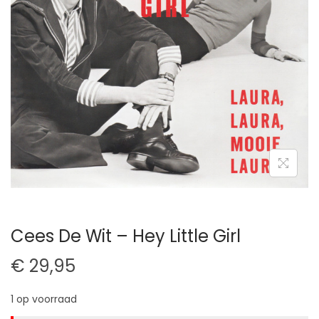
t
u
i
d
e
Cees De Wit – Hey Little Girl
€
29,95
1 op voorraad