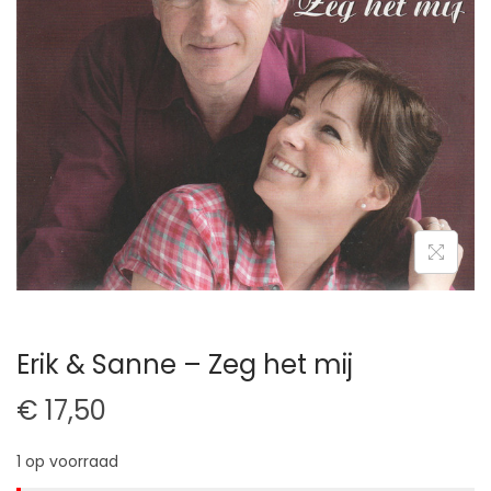
t
u
i
d
e
Erik & Sanne – Zeg het mij
€
17,50
1 op voorraad