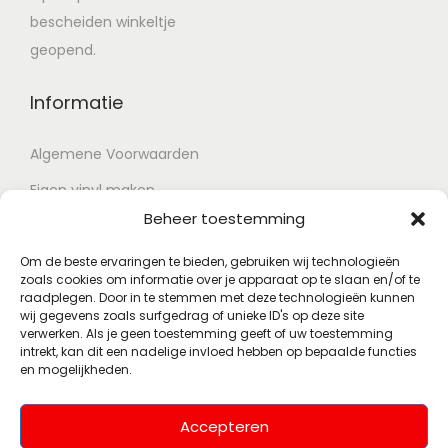
bescheiden winkeltje
geopend.
Informatie
Algemene Voorwaarden
Eigen vinyl maken
Beheer toestemming
Retour voorwaarden
Contact
Om de beste ervaringen te bieden, gebruiken wij technologieën
zoals cookies om informatie over je apparaat op te slaan en/of te
raadplegen. Door in te stemmen met deze technologieën kunnen
wij gegevens zoals surfgedrag of unieke ID's op deze site
Account
verwerken. Als je geen toestemming geeft of uw toestemming
intrekt, kan dit een nadelige invloed hebben op bepaalde functies
en mogelijkheden.
Mijn account
Wenslijst
Accepteren