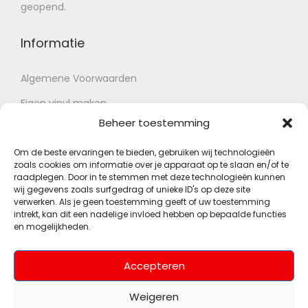
geopend.
Informatie
Algemene Voorwaarden
Eigen vinyl maken
Beheer toestemming
Retour voorwaarden
Contact
Om de beste ervaringen te bieden, gebruiken wij technologieën
zoals cookies om informatie over je apparaat op te slaan en/of te
raadplegen. Door in te stemmen met deze technologieën kunnen
wij gegevens zoals surfgedrag of unieke ID's op deze site
Account
verwerken. Als je geen toestemming geeft of uw toestemming
intrekt, kan dit een nadelige invloed hebben op bepaalde functies
en mogelijkheden.
Mijn account
Wenslijst
Accepteren
Weigeren