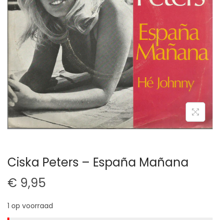
t
u
i
d
e
Ciska Peters – España Mañana
€
9,95
1 op voorraad