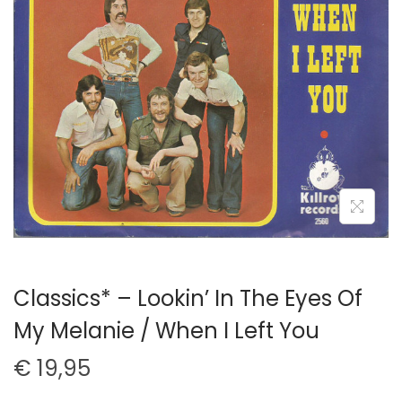
t
u
i
d
e
Classics* ‎– Lookin’ In The Eyes Of
My Melanie / When I Left You
€
19,95