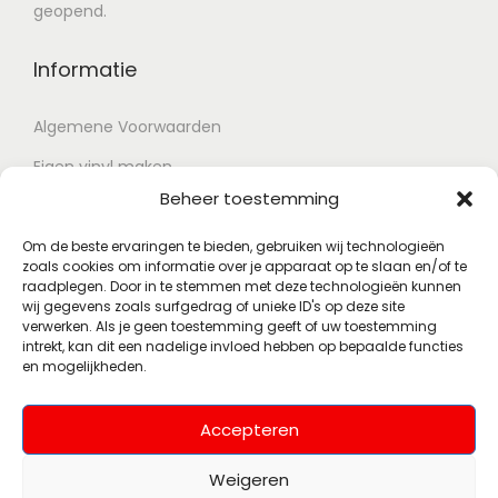
geopend.
Informatie
Algemene Voorwaarden
Eigen vinyl maken
Beheer toestemming
Retour voorwaarden
Contact
Om de beste ervaringen te bieden, gebruiken wij technologieën
zoals cookies om informatie over je apparaat op te slaan en/of te
raadplegen. Door in te stemmen met deze technologieën kunnen
wij gegevens zoals surfgedrag of unieke ID's op deze site
Account
verwerken. Als je geen toestemming geeft of uw toestemming
intrekt, kan dit een nadelige invloed hebben op bepaalde functies
en mogelijkheden.
Mijn account
Wenslijst
Accepteren
Weigeren