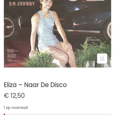
t
u
i
d
e
Eliza – Naar De Disco
€
12,50
1 op voorraad