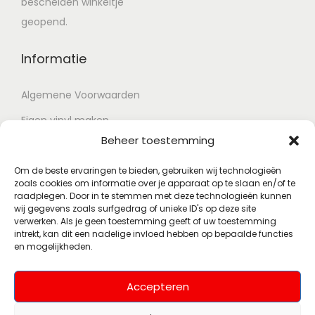
bescheiden winkeltje
geopend.
Informatie
Algemene Voorwaarden
Eigen vinyl maken
Beheer toestemming
Retour voorwaarden
Contact
Om de beste ervaringen te bieden, gebruiken wij technologieën
zoals cookies om informatie over je apparaat op te slaan en/of te
raadplegen. Door in te stemmen met deze technologieën kunnen
wij gegevens zoals surfgedrag of unieke ID's op deze site
Account
verwerken. Als je geen toestemming geeft of uw toestemming
intrekt, kan dit een nadelige invloed hebben op bepaalde functies
en mogelijkheden.
Mijn account
Wenslijst
Accepteren