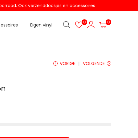
t voorraad. Ook verzenddoosjes en accessoires
0
0
essoires
Eigen vinyl
VORIGE
VOLGENDE
on