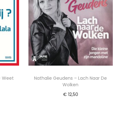
– Weet
Nathalie Geudens – Lach Naar De
Wolken
€
12,50
wagen
Lees verder
ijst
Voeg toe aan Verlanglijst