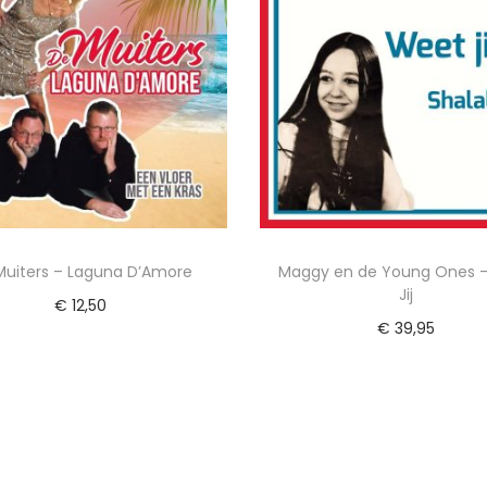
Muiters – Laguna D’Amore
Maggy en de Young Ones 
Jij
€
12,50
€
39,95
evoegen aan winkelwagen
Toevoegen aan winkel
Voeg toe aan Verlanglijst
Voeg toe aan Verlangl