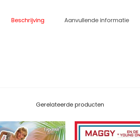
a
a
Beschrijving
Aanvullende informatie
n
t
a
l
Gerelateerde producten