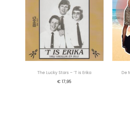
The Lucky Stars – ‘T is Erika
De 
€
17,95
Lees verder
To
Voeg toe aan Verlanglijst