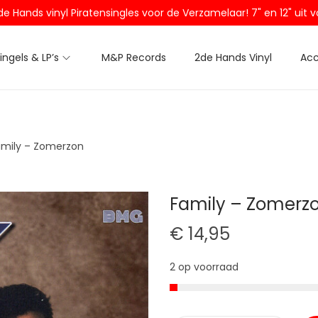
2de Hands vinyl Piratensingles voor de Verzamelaar! 7" en 12" ui
Singels & LP’s
M&P Records
2de Hands Vinyl
Acc
amily – Zomerzon
Family – Zomerz
€
14,95
2 op voorraad