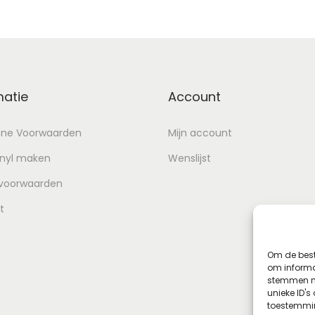
matie
Account
ne Voorwaarden
Mijn account
inyl maken
Wenslijst
 voorwaarden
t
Om de best
om informat
stemmen me
unieke ID's
toestemmin