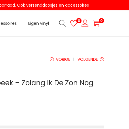
t voorraad. Ook verzenddoosjes en accessoires
0
0
essoires
Eigen vinyl
VORIGE
VOLGENDE
ek – Zolang Ik De Zon Nog