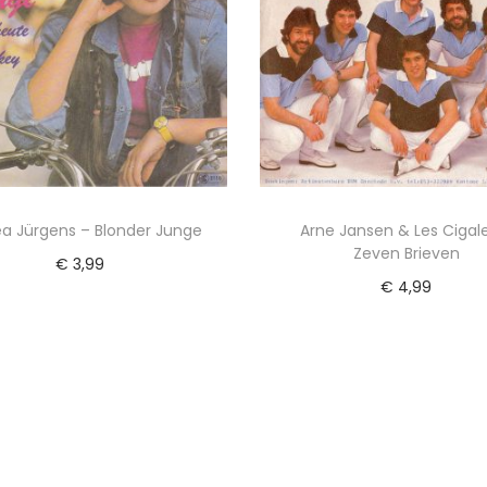
a Jürgens – Blonder Junge
Arne Jansen & Les Cigal
Zeven Brieven
€
3,99
€
4,99
evoegen aan winkelwagen
Lees verder
Voeg toe aan Verlanglijst
Voeg toe aan Verlangl