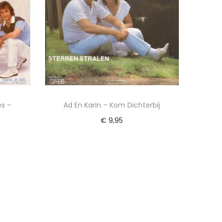
es –
Ad En Karin – Kom Dichterbij
€
9,95
Toevoegen aan winkelwagen
Voeg toe aan Verlanglijst
ijst