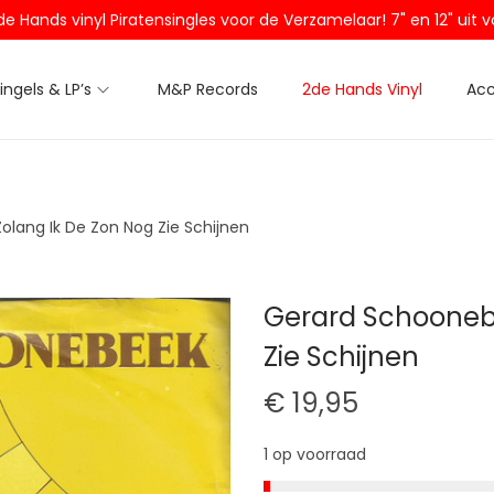
2de Hands vinyl Piratensingles voor de Verzamelaar! 7" en 12" ui
Singels & LP’s
M&P Records
2de Hands Vinyl
Acc
lang Ik De Zon Nog Zie Schijnen
Gerard Schoonebe
Zie Schijnen
€
19,95
1 op voorraad