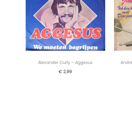
Alexander Curly – Aggesus
Andre
€
2,99
Lees verder
To
Voeg toe aan Verlanglijst