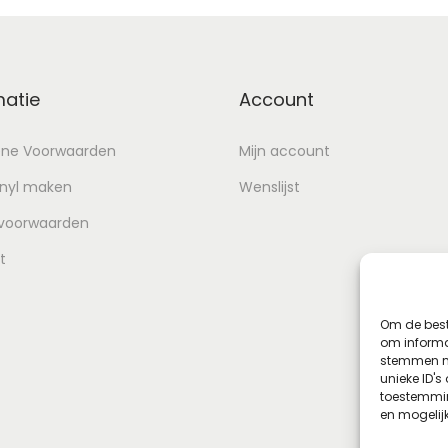
matie
Account
ne Voorwaarden
Mijn account
inyl maken
Wenslijst
 voorwaarden
t
Om de best
om informat
stemmen me
unieke ID's
toestemmin
en mogelij