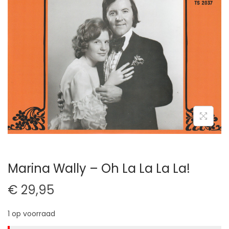
t
u
i
d
e
Marina Wally – Oh La La La La!
€
29,95
1 op voorraad