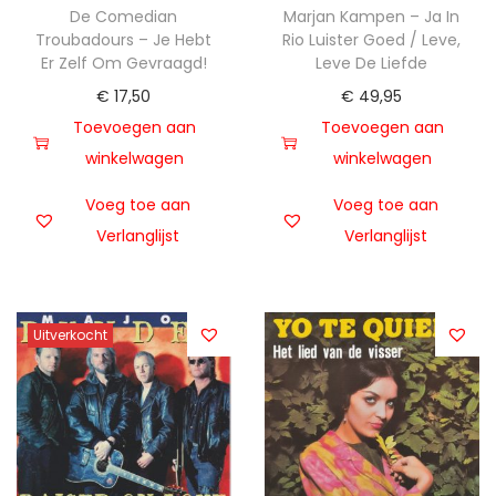
De Comedian
Marjan Kampen – Ja In
Troubadours – Je Hebt
Rio Luister Goed / Leve,
Er Zelf Om Gevraagd!
Leve De Liefde
€
17,50
€
49,95
Toevoegen aan
Toevoegen aan
winkelwagen
winkelwagen
Voeg toe aan
Voeg toe aan
Verlanglijst
Verlanglijst
Uitverkocht