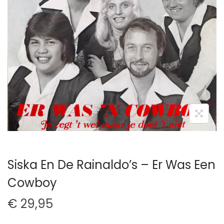
t
u
i
d
e
Siska En De Rainaldo’s – Er Was Een
Cowboy
€
29,95