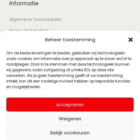
Informatie
Algemene Voorwaarden
Eigen vinyl maken
Beheer toestemming
Retour voorwaarden
Contact
Om de beste ervaringen te bieden, gebruiken wij technologieën
zoals cookies om informatie over je apparaat op te slaan en/of te
raadplegen. Door in te stemmen met deze technologieën kunnen
wij gegevens zoals surfgedrag of unieke ID's op deze site
Account
verwerken. Als je geen toestemming geeft of uw toestemming
intrekt, kan dit een nadelige invloed hebben op bepaalde functies
en mogelijkheden.
Mijn account
Wenslijst
Accepteren
Weigeren
Bekijk voorkeuren
© 2026 Polsky Records
Alle rechten
(Voorheen Muziekhoekje)