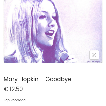
t
u
i
d
e
Mary Hopkin – Goodbye
€
12,50
1 op voorraad