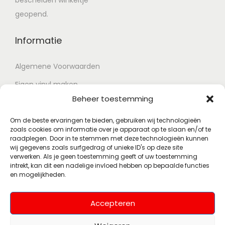
geopend.
Informatie
Algemene Voorwaarden
Eigen vinyl maken
Beheer toestemming
Retour voorwaarden
Contact
Om de beste ervaringen te bieden, gebruiken wij technologieën
zoals cookies om informatie over je apparaat op te slaan en/of te
raadplegen. Door in te stemmen met deze technologieën kunnen
wij gegevens zoals surfgedrag of unieke ID's op deze site
Account
verwerken. Als je geen toestemming geeft of uw toestemming
intrekt, kan dit een nadelige invloed hebben op bepaalde functies
en mogelijkheden.
Mijn account
Wenslijst
Accepteren