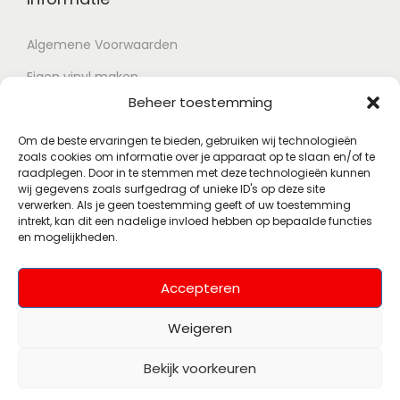
Algemene Voorwaarden
Eigen vinyl maken
Beheer toestemming
Retour voorwaarden
Contact
Om de beste ervaringen te bieden, gebruiken wij technologieën
zoals cookies om informatie over je apparaat op te slaan en/of te
raadplegen. Door in te stemmen met deze technologieën kunnen
wij gegevens zoals surfgedrag of unieke ID's op deze site
Account
verwerken. Als je geen toestemming geeft of uw toestemming
intrekt, kan dit een nadelige invloed hebben op bepaalde functies
en mogelijkheden.
Mijn account
Wenslijst
Accepteren
Weigeren
Bekijk voorkeuren
© 2026 Polsky Records
Alle rechten
(Voorheen Muziekhoekje)