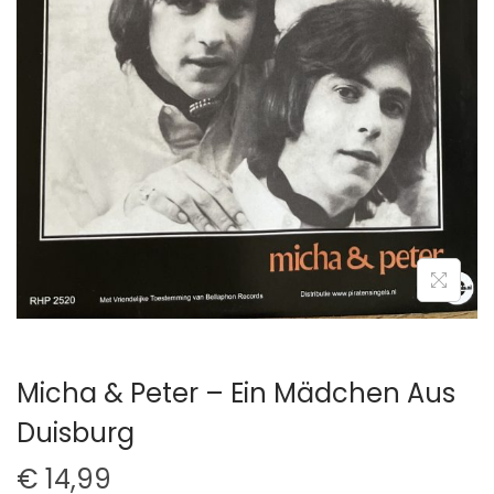
t
u
i
d
e
Micha & Peter – Ein Mädchen Aus
Duisburg
€
14,99