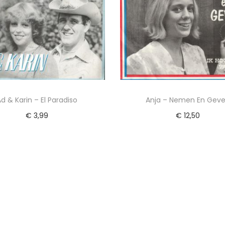
Ad & Karin – El Paradiso
Anja – Nemen En Gev
€
3,99
€
12,50
Lees verder
Toevoegen aan winkel
Voeg toe aan Verlanglijst
Voeg toe aan Verlangl