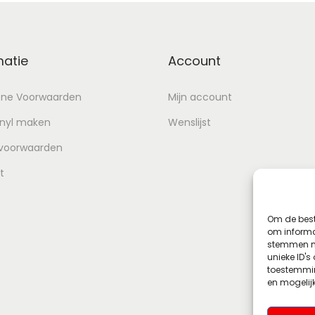
matie
Account
ne Voorwaarden
Mijn account
inyl maken
Wenslijst
 voorwaarden
t
Om de best
om informat
stemmen me
unieke ID's
toestemmin
en mogelij