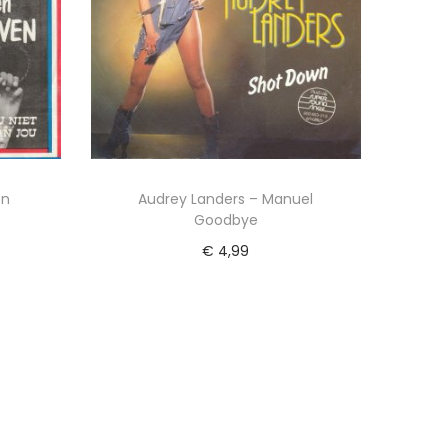
en
Audrey Landers – Manuel
Goodbye
€
4,99
wagen
Toevoegen aan winkelwagen
ijst
Voeg toe aan Verlanglijst