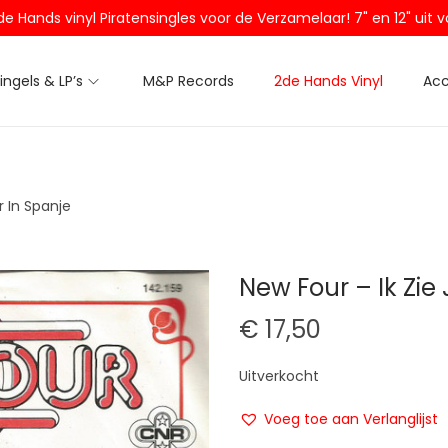
2de Hands vinyl Piratensingles voor de Verzamelaar! 7" en 12" ui
Singels & LP’s
M&P Records
2de Hands Vinyl
Acc
r In Spanje
New Four – Ik Zie
€
17,50
Uitverkocht
Voeg toe aan Verlanglijst