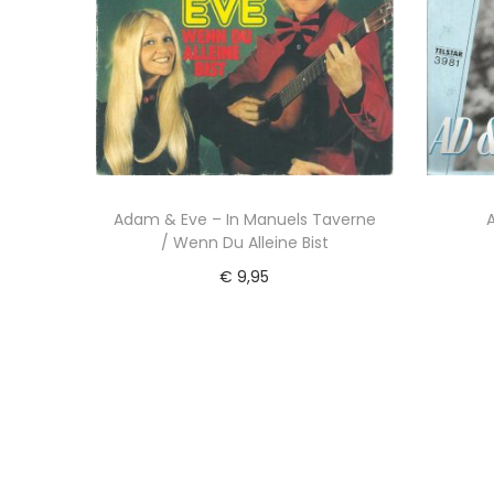
Adam & Eve – In Manuels Taverne
/ Wenn Du Alleine Bist
€
9,95
Toevoegen aan winkelwagen
Voeg toe aan Verlanglijst