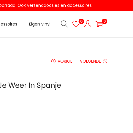
t voorraad. Ook verzenddoosjes en accessoires
0
0
essoires
Eigen vinyl
VORIGE
VOLGENDE
 Je Weer In Spanje