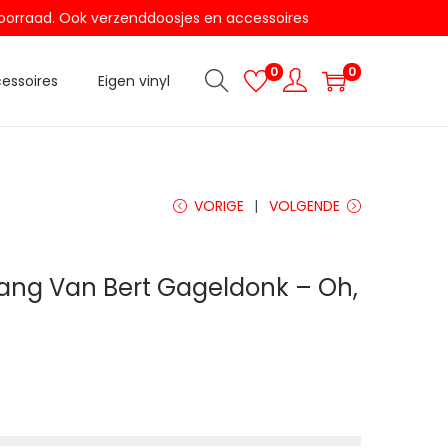
t voorraad. Ook verzenddoosjes en accessoires
0
0
essoires
Eigen vinyl
VORIGE
VOLGENDE
ang Van Bert Gageldonk – Oh,