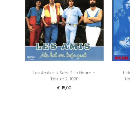
Les Amis – Ik Schrijf Je Naam –
Ulr
Telstar 2-1020
He
€
15,00
Toevoegen aan winkelwagen
To
Voeg toe aan Verlanglijst