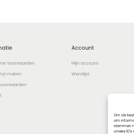
matie
Account
ne Voorwaarden
Mijn account
inyl maken
Wenslijst
 voorwaarden
t
Om de best
om informat
stemmen me
unieke ID's