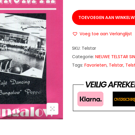
TOEVOEGEN AAN WINKEL
Voeg toe aan Verlanglijst
SKU:
Telstar
Categorie:
NIEUWE TELSTAR SI
Tags:
Favorieten
,
Telstar
,
Tels