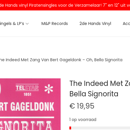
2de Hands vinyl Piratensingles voor de Verzamelaar! 7" en 12" ui
Singels & LP’s
M&P Records
2de Hands Vinyl
Acc
he Indeed Met Zang Van Bert Gageldonk – Oh, Bella Signorita
The Indeed Met Z
Bella Signorita
€
19,95
1 op voorraad