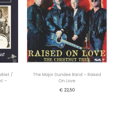
driet /
The Major Dundee Band – Raised
t –
On Love
€
22,50
Lees verder
Voeg toe aan Verlanglijst
ijst