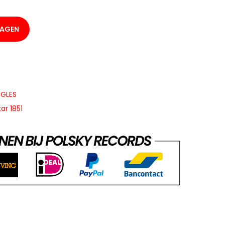
WAGEN
NGLES
tar 1851