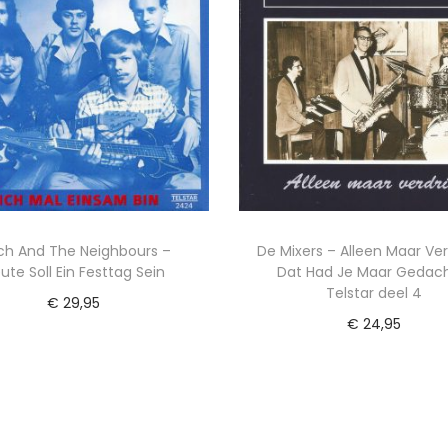
ich And The Neighbours –
De Mixers – Alleen Maar Ver
ute Soll Ein Festtag Sein
Dat Had Je Maar Gedach
Telstar deel 4
€
29,95
€
24,95
evoegen aan winkelwagen
Lees verder
Voeg toe aan Verlanglijst
Voeg toe aan Verlangl