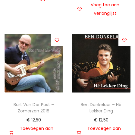
Voeg toe aan
Verlanglijst
Bart Van Der Post –
Ben Donkelaar – Hé
Zomerzon 2018
Lekker Ding
€
12,50
€
12,50
Toevoegen aan
Toevoegen aan