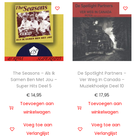
The Seasons – Als Ik
De Spotlight Partners –
Samen Ben Met Jou –
Ver Weg In Canada –
Super Hits Deel 5
Muziekhoekje Deel 10
€
14,95
€
17,95
Toevoegen aan
Toevoegen aan
winkelwagen
winkelwagen
Voeg toe aan
Voeg toe aan
Verlanglijst
Verlanglijst