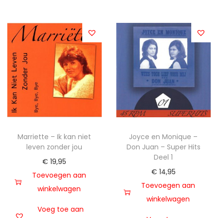
Marriette – Ik kan niet
Joyce en Monique –
leven zonder jou
Don Juan – Super Hits
Deel 1
€
19,95
€
14,95
Toevoegen aan
Toevoegen aan
winkelwagen
winkelwagen
Voeg toe aan