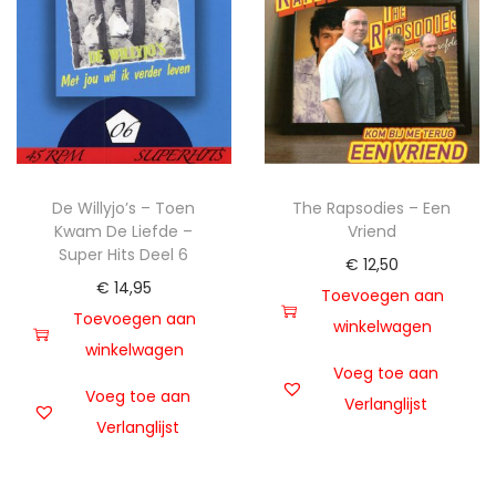
t
u
i
d
e
De Willyjo’s – Toen
The Rapsodies – Een
Kwam De Liefde –
Vriend
Super Hits Deel 6
€
12,50
€
14,95
Toevoegen aan
Toevoegen aan
winkelwagen
winkelwagen
Voeg toe aan
Voeg toe aan
Verlanglijst
Verlanglijst