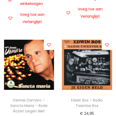
winkelwagen
Voeg toe aan
Voeg toe aan
Verlanglijst
Verlanglijst
Dennie Damaro –
Edwin Bos – Radio
Sancta Maria – Rode
Twentse Ros
Rozen Liegen Niet
€
24,95