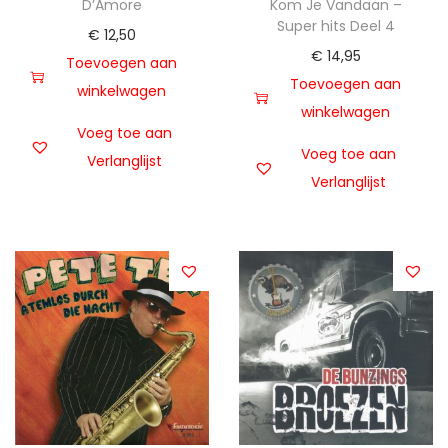
D’Amore
Kom Je Vandaan –
Super hits Deel 4
€
12,50
€
14,95
Toevoegen aan
Toevoegen aan
winkelwagen
winkelwagen
Voeg toe aan
Voeg toe aan
Verlanglijst
Verlanglijst