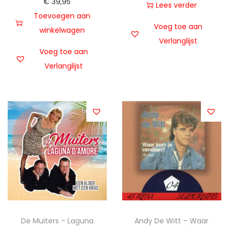
€
39,95
Lees verder
Toevoegen aan
Voeg toe aan
winkelwagen
Verlanglijst
Voeg toe aan
Verlanglijst
De Muiters – Laguna
Andy De Witt – Waar