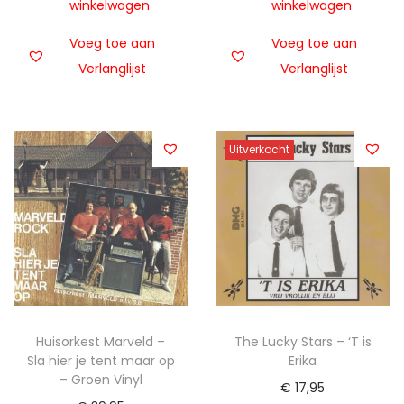
winkelwagen
winkelwagen
Voeg toe aan
Voeg toe aan
Verlanglijst
Verlanglijst
Uitverkocht
Huisorkest Marveld –
The Lucky Stars – ‘T is
Sla hier je tent maar op
Erika
– Groen Vinyl
€
17,95