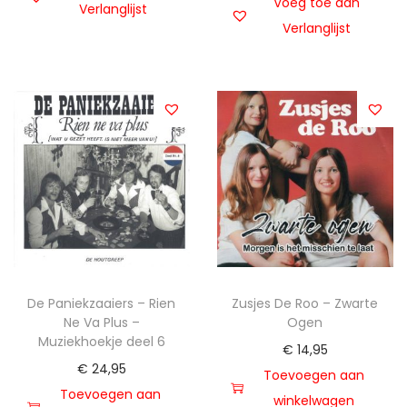
Voeg toe aan
Verlanglijst
Verlanglijst
De Paniekzaaiers – Rien
Zusjes De Roo – Zwarte
Ne Va Plus –
Ogen
Muziekhoekje deel 6
€
14,95
€
24,95
Toevoegen aan
Toevoegen aan
winkelwagen