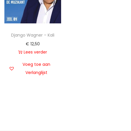
t
u
i
d
e
Django Wagner – Kali
€
12,50
Lees verder
Voeg toe aan
Verlanglijst