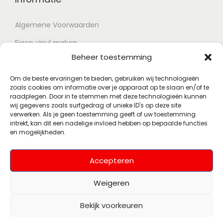
Algemene Voorwaarden
Eigen vinyl maken
Beheer toestemming
Retour voorwaarden
Contact
Om de beste ervaringen te bieden, gebruiken wij technologieën
zoals cookies om informatie over je apparaat op te slaan en/of te
raadplegen. Door in te stemmen met deze technologieën kunnen
wij gegevens zoals surfgedrag of unieke ID's op deze site
Account
verwerken. Als je geen toestemming geeft of uw toestemming
intrekt, kan dit een nadelige invloed hebben op bepaalde functies
en mogelijkheden.
Mijn account
Wenslijst
Accepteren
Weigeren
Bekijk voorkeuren
© 2026 Polsky Records
Alle rechten
(Voorheen Muziekhoekje)