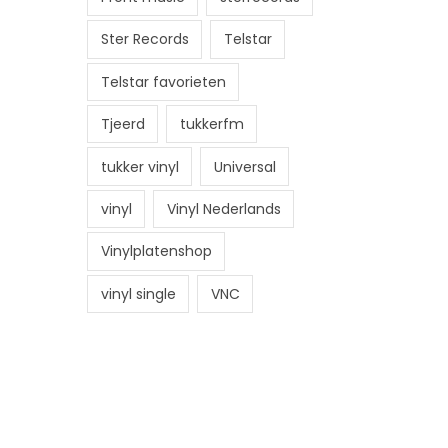
Ster Records
Telstar
Telstar favorieten
Tjeerd
tukkerfm
tukker vinyl
Universal
vinyl
Vinyl Nederlands
Vinylplatenshop
vinyl single
VNC