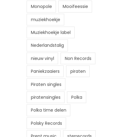
Monopole
Mooifeessie
muziekhoekje
Muziekhoekje label
Nederlandstalig
nieuw vinyl
Non Records
Paniekzaaiers
piraten
Piraten singles
piratensingles
Polka
Polka time delen
Polsky Records
Prent music
sterrecords