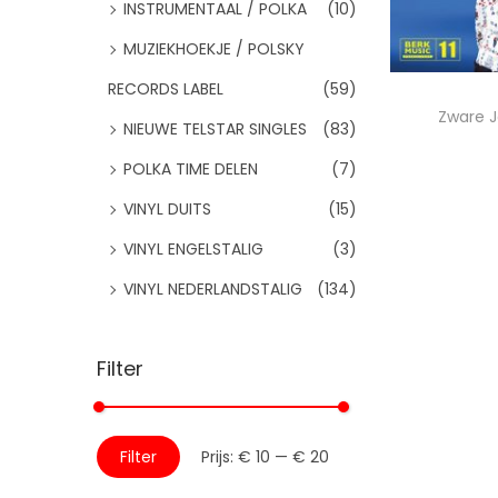
:
INSTRUMENTAAL / POLKA
(10)
i
d
>
e
MUZIEKHOEKJE / POLSKY
RECORDS LABEL
(59)
Zware 
NIEUWE TELSTAR SINGLES
(83)
POLKA TIME DELEN
(7)
VINYL DUITS
(15)
Voeg
VINYL ENGELSTALIG
(3)
VINYL NEDERLANDSTALIG
(134)
Filter
M
M
Filter
Prijs:
€ 10
—
€ 20
i
a