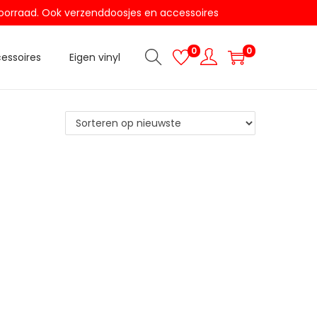
t voorraad. Ook verzenddoosjes en accessoires
0
0
essoires
Eigen vinyl