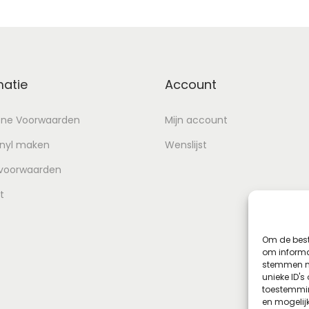
matie
Account
ne Voorwaarden
Mijn account
inyl maken
Wenslijst
 voorwaarden
t
Om de best
om informat
stemmen me
unieke ID's
toestemmin
en mogelij