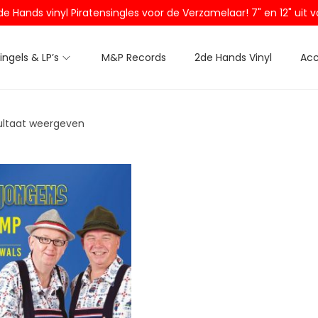
2de Hands vinyl Piratensingles voor de Verzamelaar! 7" en 12" ui
Singels & LP’s
M&P Records
2de Hands Vinyl
Acc
ultaat weergeven