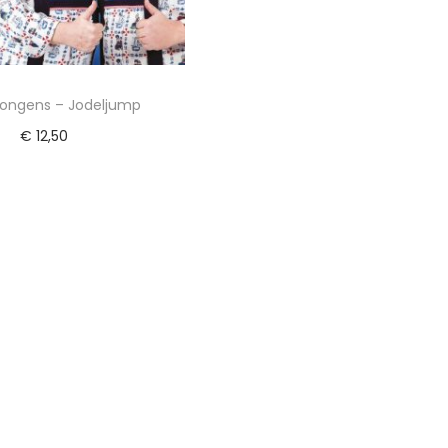
Jongens – Jodeljump
€
12,50
Lees verder
 toe aan Verlanglijst