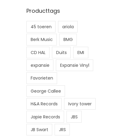
n
x
Producttags
.
.
p
p
45 toeren
ariola
r
r
i
i
Berk Music
BMG
j
j
CD HAL
Duits
EMI
s
s
expansie
Expansie Vinyl
Favorieten
George Callee
H&A Records
Ivory tower
Japie Records
JBS
JB Swart
JRS