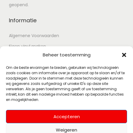
geopend.
Informatie
Algemene Voorwaarden
Eigen vinyl maken
Beheer toestemming
Retour voorwaarden
Contact
Om de beste ervaringen te bieden, gebruiken wij technologieën
zoals cookies om informatie over je apparaat op te slaan en/of te
raadplegen. Door in te stemmen met deze technologieën kunnen
wij gegevens zoals surfgedrag of unieke ID's op deze site
Account
verwerken. Als je geen toestemming geeft of uw toestemming
intrekt, kan dit een nadelige invloed hebben op bepaalde functies
en mogelijkheden.
Mijn account
Wenslijst
Accepteren
Weigeren