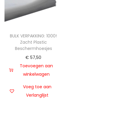
t
u
i
d
e
BULK VERPAKKING: 1000!
Zacht Plastic
Beschermhoesjes
€
57,50
Toevoegen aan
winkelwagen
Voeg toe aan
Verlanglijst