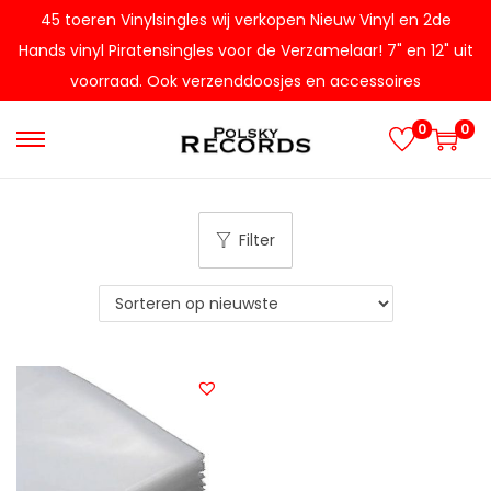
45 toeren Vinylsingles wij verkopen Nieuw Vinyl en 2de
Hands vinyl Piratensingles voor de Verzamelaar! 7" en 12" uit
voorraad. Ook verzenddoosjes en accessoires
0
0
G
G
a
a
n
n
Filter
a
a
a
a
r
r
n
d
a
e
v
i
i
n
g
h
a
o