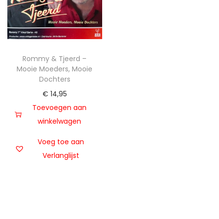
t
u
i
d
e
Rommy & Tjeerd –
Mooie Moeders, Mooie
Dochters
€
14,95
Toevoegen aan
winkelwagen
Voeg toe aan
Verlanglijst