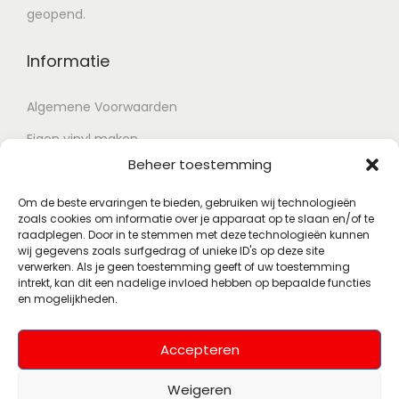
geopend.
Informatie
Algemene Voorwaarden
Eigen vinyl maken
Beheer toestemming
Retour voorwaarden
Contact
Om de beste ervaringen te bieden, gebruiken wij technologieën
zoals cookies om informatie over je apparaat op te slaan en/of te
raadplegen. Door in te stemmen met deze technologieën kunnen
wij gegevens zoals surfgedrag of unieke ID's op deze site
Account
verwerken. Als je geen toestemming geeft of uw toestemming
intrekt, kan dit een nadelige invloed hebben op bepaalde functies
en mogelijkheden.
Mijn account
Wenslijst
Accepteren
Weigeren