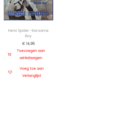
t
u
i
d
e
Henri Spider -Eenzame
Boy
€
14,95
Toevoegen aan
winkelwagen
Voeg toe aan
Verlanglijst