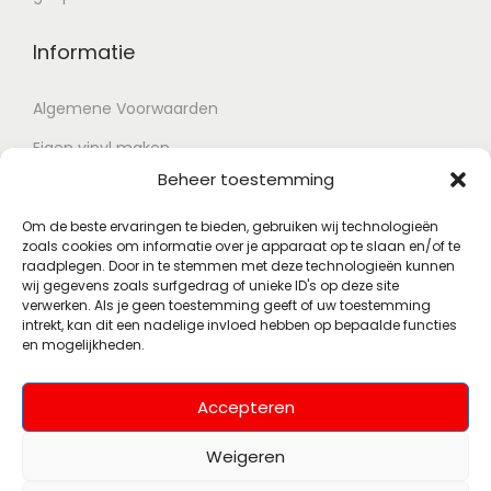
Informatie
Algemene Voorwaarden
Eigen vinyl maken
Beheer toestemming
Retour voorwaarden
Contact
Om de beste ervaringen te bieden, gebruiken wij technologieën
zoals cookies om informatie over je apparaat op te slaan en/of te
raadplegen. Door in te stemmen met deze technologieën kunnen
wij gegevens zoals surfgedrag of unieke ID's op deze site
Account
verwerken. Als je geen toestemming geeft of uw toestemming
intrekt, kan dit een nadelige invloed hebben op bepaalde functies
en mogelijkheden.
Mijn account
Wenslijst
Accepteren
Weigeren